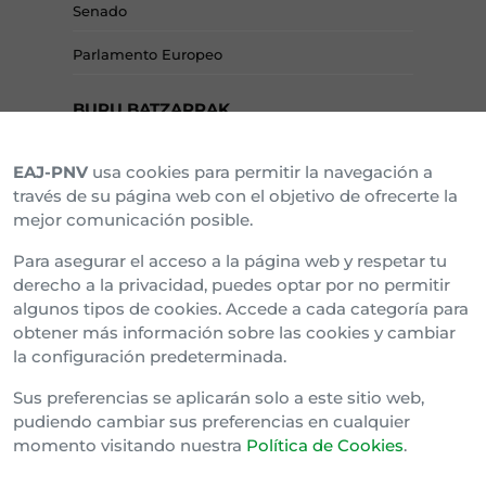
Senado
Parlamento Europeo
BURU BATZARRAK
EAJ-PNV
usa cookies para permitir la navegación a
Araba Buru Batzar
través de su página web con el objetivo de ofrecerte la
mejor comunicación posible.
Bizkai Buru Batzar
Para asegurar el acceso a la página web y respetar tu
Gipuzko Buru Batzar
derecho a la privacidad, puedes optar por no permitir
algunos tipos de cookies. Accede a cada categoría para
Ipar Buru Batzar
obtener más información sobre las cookies y cambiar
la configuración predeterminada.
Napar Buru Batzar
Sus preferencias se aplicarán solo a este sitio web,
pudiendo cambiar sus preferencias en cualquier
momento visitando nuestra
Política de Cookies
.