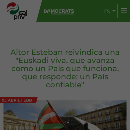
ES
Aitor Esteban reivindica una
"Euskadi viva, que avanza
como un País que funciona,
que responde: un País
confiable"
05 ABRIL
|
EBB