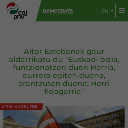
EU
Aitor Estebanek gaur
aldarrikatu du "Euskadi bizia,
funtzionatzen duen Herria,
aurrera egiten duena,
erantzuten duena: Herri
fidagarria"
APIRILAK 05
|
EBB