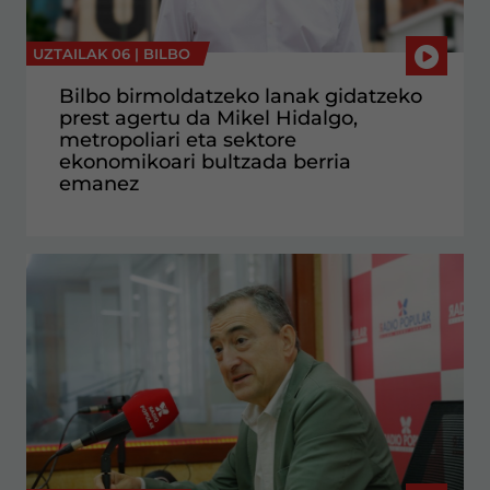
UZTAILAK 06 |
BILBO
Bilbo birmoldatzeko lanak gidatzeko
prest agertu da Mikel Hidalgo,
metropoliari eta sektore
ekonomikoari bultzada berria
emanez