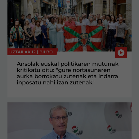
UZTAILAK 12 |
BILBO
Ansolak euskal politikaren muturrak
kritikatu ditu: "gure nortasunaren
aurka borrokatu zutenak eta indarra
inposatu nahi izan zutenak"