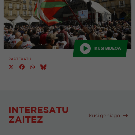
IKUSI BIDEOA
PARTEKATU
INTERESATU
Ikusi gehiago
ZAITEZ