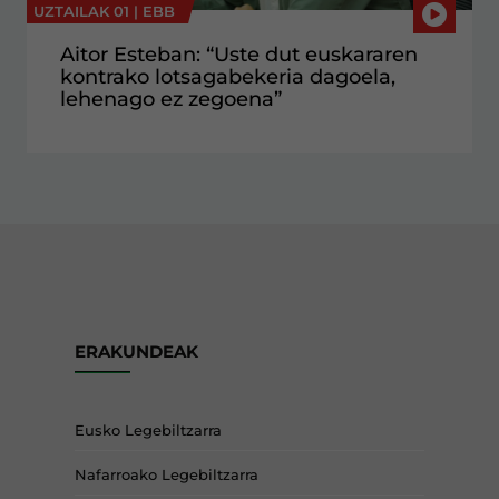
UZTAILAK 01 |
EBB
Aitor Esteban: “Uste dut euskararen
kontrako lotsagabekeria dagoela,
lehenago ez zegoena”
ERAKUNDEAK
Eusko Legebiltzarra
Nafarroako Legebiltzarra