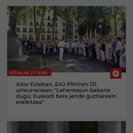
UZTAILAK 27 |
EBB
Aitor Esteban, EAJ-PNVren 131.
urteurrenean: "Lehentasun bakarra
dugu: Euskadi bere jende guztiarekin
eraikitzea"