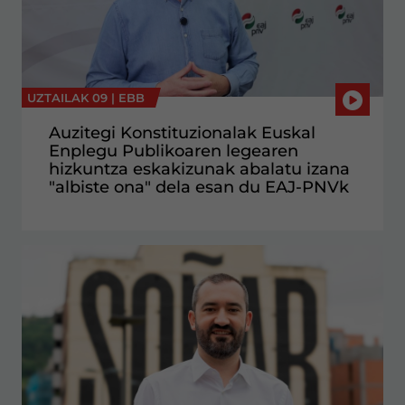
UZTAILAK 09 |
EBB
Auzitegi Konstituzionalak Euskal
Enplegu Publikoaren legearen
hizkuntza eskakizunak abalatu izana
"albiste ona" dela esan du EAJ-PNVk