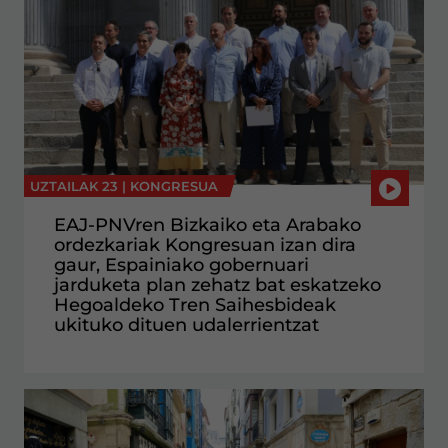
UZTAILAK 23 |
KONGRESUA
EAJ-PNVren Bizkaiko eta Arabako
ordezkariak Kongresuan izan dira
gaur, Espainiako gobernuari
jarduketa plan zehatz bat eskatzeko
Hegoaldeko Tren Saihesbideak
ukituko dituen udalerrientzat