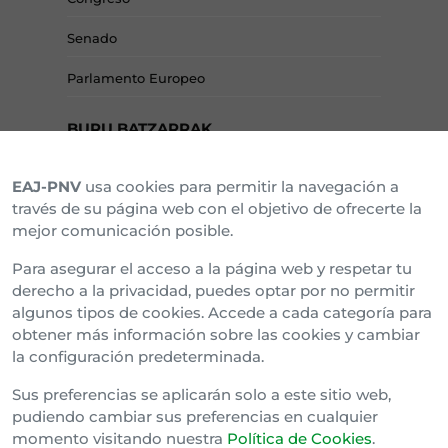
Senado
Parlamento Europeo
BURU BATZARRAK
EAJ-PNV
usa cookies para permitir la navegación a
Araba Buru Batzar
través de su página web con el objetivo de ofrecerte la
mejor comunicación posible.
Bizkai Buru Batzar
Para asegurar el acceso a la página web y respetar tu
Gipuzko Buru Batzar
derecho a la privacidad, puedes optar por no permitir
algunos tipos de cookies. Accede a cada categoría para
Ipar Buru Batzar
obtener más información sobre las cookies y cambiar
la configuración predeterminada.
Napar Buru Batzar
Sus preferencias se aplicarán solo a este sitio web,
pudiendo cambiar sus preferencias en cualquier
momento visitando nuestra
Política de Cookies
.