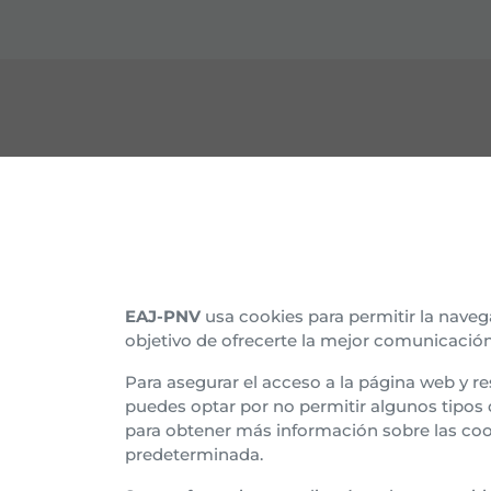
CONTACTO
CON
Nuestras sedes
Organ
Afíliate
Histo
EAJ-PNV
usa cookies para permitir la naveg
objetivo de ofrecerte la mejor comunicación
Suscríbete al boletín
Asam
Para asegurar el acceso a la página web y re
Tran
puedes optar por no permitir algunos tipos
para obtener más información sobre las coo
Euzk
predeterminada.