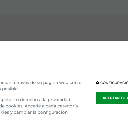
OCE EAJ-PNV
INSTITUCIONES
ización interna
Parlamento Vasco
ria e ideología
Parlamento de Navarra
ación a través de su página web con el
CONFIGURACIÓ
 posible.
blea general
Congreso
ACEPTAR TO
spetar tu derecho a la privacidad,
sparencia
Senado
 de cookies. Accede a cada categoría
kies y cambiar la configuración
o Gaztedi
Parlamento Europeo