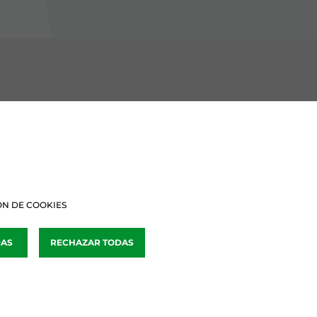
BURU BATZARRAK
Araba Buru Batzar
Bizkai Buru Batzar
N DE COOKIES
Gipuzko Buru Batzar
DAS
RECHAZAR TODAS
Ipar Buru Batzar
Napar Buru Batzar