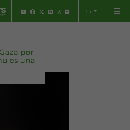
ES
 Gaza por
hu es una