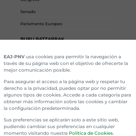
Senado
Parlamento Europeo
BURU BATZARRAK
EAJ-PNV
usa cookies para permitir la navegación a
Araba Buru Batzar
través de su página web con el objetivo de ofrecerte la
mejor comunicación posible.
Bizkai Buru Batzar
Para asegurar el acceso a la página web y respetar tu
Gipuzko Buru Batzar
derecho a la privacidad, puedes optar por no permitir
algunos tipos de cookies. Accede a cada categoría para
Ipar Buru Batzar
obtener más información sobre las cookies y cambiar
la configuración predeterminada.
Napar Buru Batzar
Sus preferencias se aplicarán solo a este sitio web,
pudiendo cambiar sus preferencias en cualquier
momento visitando nuestra
Política de Cookies
.