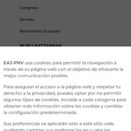
Congreso
Senado
Parlamento Europeo
BURU BATZARRAK
EAJ-PNV
usa cookies para permitir la navegación a
Araba Buru Batzar
través de su página web con el objetivo de ofrecerte la
mejor comunicación posible.
Bizkai Buru Batzar
Para asegurar el acceso a la página web y respetar tu
Gipuzko Buru Batzar
derecho a la privacidad, puedes optar por no permitir
algunos tipos de cookies. Accede a cada categoría para
Ipar Buru Batzar
obtener más información sobre las cookies y cambiar
la configuración predeterminada.
Napar Buru Batzar
Sus preferencias se aplicarán solo a este sitio web,
pudiendo cambiar sus preferencias en cualquier