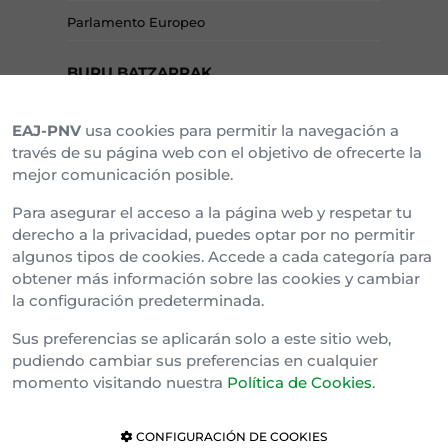
Parlamento Europeo
BURU BATZARRAK
EAJ-PNV
usa cookies para permitir la navegación a
Araba Buru Batzar
través de su página web con el objetivo de ofrecerte la
mejor comunicación posible.
Bizkai Buru Batzar
Para asegurar el acceso a la página web y respetar tu
Gipuzko Buru Batzar
derecho a la privacidad, puedes optar por no permitir
algunos tipos de cookies. Accede a cada categoría para
Ipar Buru Batzar
obtener más información sobre las cookies y cambiar
la configuración predeterminada.
Napar Buru Batzar
Sus preferencias se aplicarán solo a este sitio web,
pudiendo cambiar sus preferencias en cualquier
momento visitando nuestra
Política de Cookies
.
CONFIGURACIÓN DE COOKIES