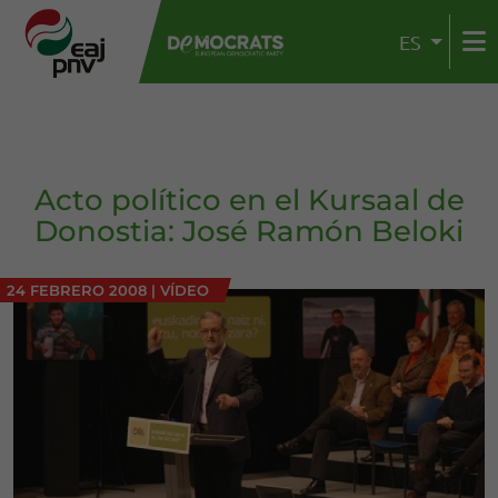
ES
Acto político en el Kursaal de
Donostia: José Ramón Beloki
24 FEBRERO 2008
|
VÍDEO