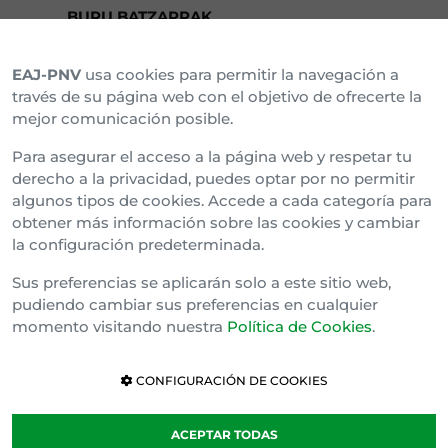
BURU BATZARRAK
EAJ-PNV
usa cookies para permitir la navegación a
Araba Buru Batzar
través de su página web con el objetivo de ofrecerte la
mejor comunicación posible.
Bizkai Buru Batzar
Para asegurar el acceso a la página web y respetar tu
Gipuzko Buru Batzar
derecho a la privacidad, puedes optar por no permitir
algunos tipos de cookies. Accede a cada categoría para
Ipar Buru Batzar
obtener más información sobre las cookies y cambiar
la configuración predeterminada.
Napar Buru Batzar
Sus preferencias se aplicarán solo a este sitio web,
pudiendo cambiar sus preferencias en cualquier
momento visitando nuestra
Política de Cookies
.
CONFIGURACIÓN DE COOKIES
ACEPTAR TODAS