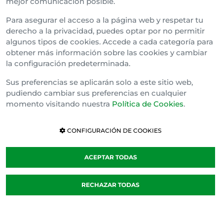
mejor comunicación posible.
Bizkai Buru Batzar
Para asegurar el acceso a la página web y respetar tu
Gipuzko Buru Batzar
derecho a la privacidad, puedes optar por no permitir
algunos tipos de cookies. Accede a cada categoría para
Ipar Buru Batzar
obtener más información sobre las cookies y cambiar
la configuración predeterminada.
Napar Buru Batzar
Sus preferencias se aplicarán solo a este sitio web,
pudiendo cambiar sus preferencias en cualquier
momento visitando nuestra
Política de Cookies
.
CONFIGURACIÓN DE COOKIES
ACEPTAR TODAS
Política de cookies
RECHAZAR TODAS
Cláusula de Confidencialidad
Canal Interno de Información