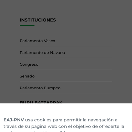
INSTITUCIONES
Parlamento Vasco
Parlamento de Navarra
Congreso
Senado
Parlamento Europeo
BURU BATZARRAK
EAJ-PNV
usa cookies para permitir la navegación a
Araba Buru Batzar
través de su página web con el objetivo de ofrecerte la