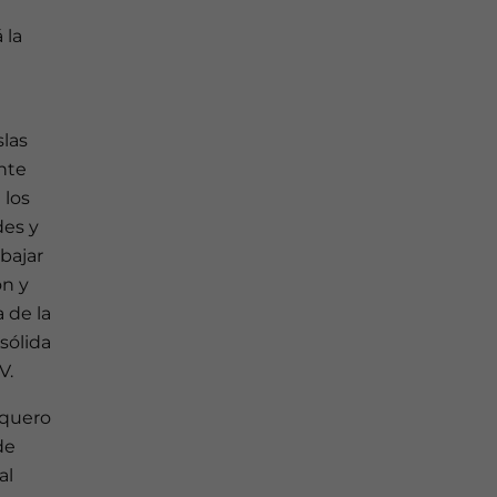
 la
slas
nte
 los
des y
abajar
ón y
a de la
sólida
V.
squero
de
al