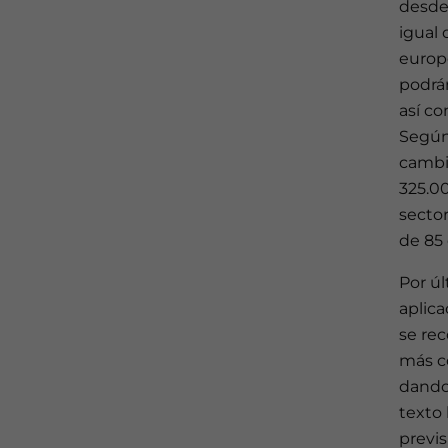
desde 
igual 
europ
podrán
así co
Según
cambi
325.0
secto
de 85
Por úl
aplica
se re
más co
dando 
texto 
previs