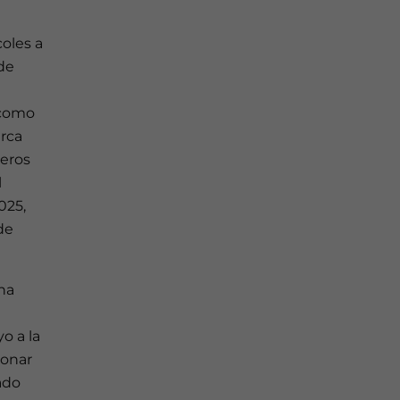
oles a
de
 como
arca
ueros
l
025,
de
una
o a la
bonar
ado