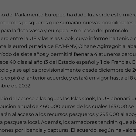
eno del Parlamento Europeo ha dado luz verde este miérc
rotocolos pesqueros que sumarán nuevas posibilidades 
para la flota vasca y europea. En el caso del protocolo
ro entre la UE y las Islas Cook, cuyo informe ha tenido
te la eurodiputada de EAJ-PNV, Oihane Agirregoitia, ab
íodo de siete años y permitirá faenar a 4 atuneros cerq
os 40 días al año (3 del Estado español y 1 de Francia). E
colo ya se aplica provisionalmente desde diciembre de 2
 expiró el anterior acuerdo, y estará en vigor hasta el 8 
mbre de 2032.
io del acceso a las aguas las Islas Cook, la UE abonará 
bución anual de 460.000 euros de los cuáles 165.000 se
arán al acceso a los recursos pesqueros y 295.000 al apoy
ica pesquera local. Además, los armadores tendrán que a
nones por licencia y capturas. El acuerdo, según ha valor