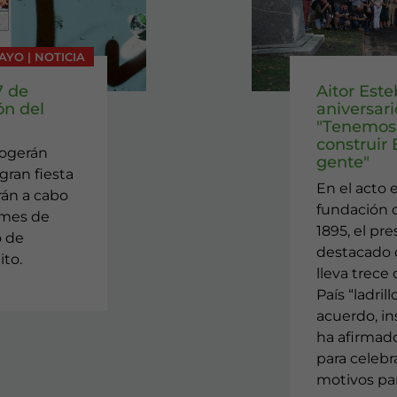
AYO | NOTICIA
7 de
Aitor Este
ón del
aniversar
"Tenemos 
construir
cogerán
gente"
gran fiesta
En el acto 
arán a cabo
fundación d
 mes de
1895, el pr
o de
destacado q
ito.
lleva trece
País “ladrill
acuerdo, ins
ha afirmad
para celebra
motivos par