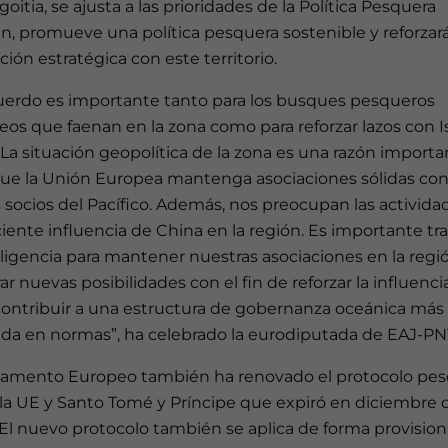
goitia, se ajusta a las prioridades de la Política Pesquera
, promueve una política pesquera sostenible y reforzará
ción estratégica con este territorio.
cuerdo es importante tanto para los busques pesqueros
os que faenan en la zona como para reforzar lazos con I
La situación geopolítica de la zona es una razón importa
que la Unión Europea mantenga asociaciones sólidas con
 socios del Pacífico. Además, nos preocupan las activida
ciente influencia de China en la región. Es importante tr
ligencia para mantener nuestras asociaciones en la regi
ar nuevas posibilidades con el fin de reforzar la influenci
contribuir a una estructura de gobernanza oceánica más 
ada en normas”, ha celebrado la eurodiputada de EAJ-PN
rlamento Europeo también ha renovado el protocolo pe
 la UE y Santo Tomé y Príncipe que expiró en diciembre 
El nuevo protocolo también se aplica de forma provision