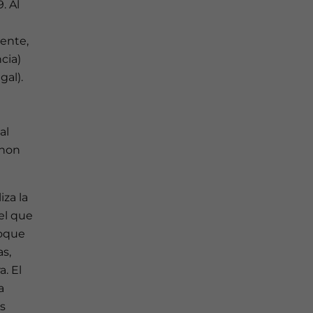
. Al
ente,
cia)
gal).
al
anon
za la
 el que
foque
as,
a. El
a
es