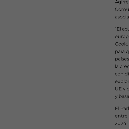
Agirre
Común
asocia
“El a
europe
Cook. 
para 
países
la cre
con di
explor
UE y 
y bas
El Pa
entre
2024. 