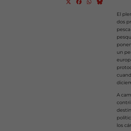
El pl
dos p
pesca 
pesque
ponen
un per
europe
proto
cuando
dicie
A camb
contri
destin
polít
los cá