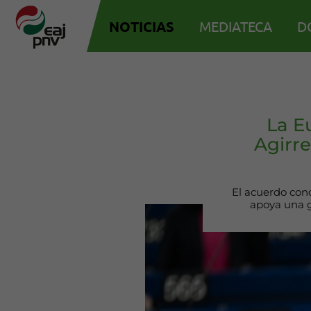
NOTICIAS
MEDIATECA
D
La E
Agirre
El acuerdo con
apoya una g