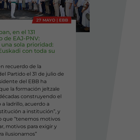
27 MAYO | EBB
ban, en el 131
io de EAJ-PNV:
una sola prioridad:
 Euskadi con toda su
en recuerdo de la
el Partido el 31 de julio de
esidente del EBB ha
ue la formación jeltzale
 décadas construyendo el
o a ladrillo, acuerdo a
titución a institución”, y
o que “tenemos motivos
r, motivos para exigir y
a ilusionarnos”