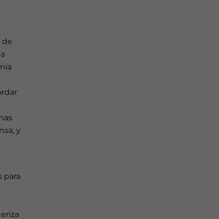
a de
la
nía
ordar
onas
nsa, y
 para
teriza