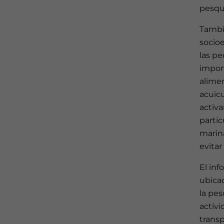
pesqu
Tambié
socio
las p
import
alimen
acuicu
activa
partic
marina
evitar
El in
ubica
la pes
activ
transp