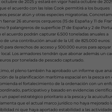
octubre de 2025 y estará en vigor hasta octubre de 2029
que el acuerdo con las Islas Cook permitirá a los buques
eos pescar atún y otras especies migratorias. Concretam
 faenar 26 atuneros cerqueros (15 de España y 11 de Fran
mo 9 palangreros de superficie (7 de España y 2 de Portu
 el acuerdo podrán capturar 6.500 toneladas anuales a
o de una contribución anual de la UE de 825.000 euros:
00 para derechos de acceso y 500.000 euros para apoyar 
r local. Los armadores tendrán que abonar además un c
 euros por tonelada de pescado capturado.
timo, el pleno también ha aprobado un informe que anali
ción de la planificación marítima espacial en la pesca en
comienda el fortalecimiento de la ordenación con un en
ordinado, participativo y basado en evidencias científic
un papel estratégico prioritario a la pesca y la acuicultur
lamenta que el actual marco jurídico no haya mejorado l
ibilidad ni que haya aportado estabilidad a las actividad