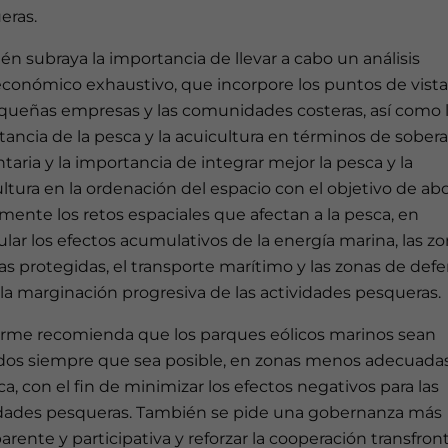
eras.
n subraya la importancia de llevar a cabo un análisis
económico exhaustivo, que incorpore los puntos de vist
equeñas empresas y las comunidades costeras, así como 
ancia de la pesca y la acuicultura en términos de sobera
taria y la importancia de integrar mejor la pesca y la
ltura en la ordenación del espacio con el objetivo de ab
mente los retos espaciales que afectan a la pesca, en
ular los efectos acumulativos de la energía marina, las z
s protegidas, el transporte marítimo y las zonas de defe
 la marginación progresiva de las actividades pesqueras.
forme recomienda que los parques eólicos marinos sean
dos siempre que sea posible, en zonas menos adecuadas
ca, con el fin de minimizar los efectos negativos para las
idades pesqueras. También se pide una gobernanza más
arente y participativa y reforzar la cooperación transfron