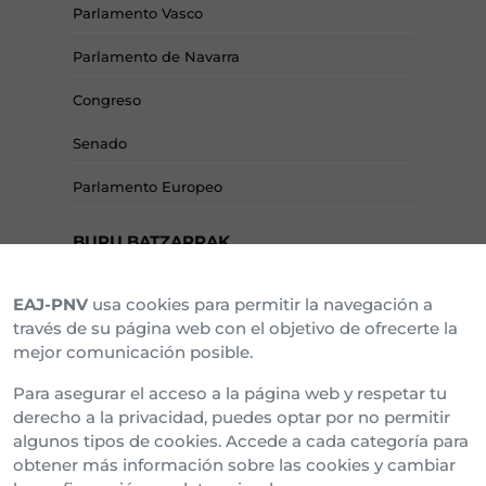
Parlamento Vasco
Parlamento de Navarra
Congreso
Senado
Parlamento Europeo
BURU BATZARRAK
EAJ-PNV
usa cookies para permitir la navegación a
Araba Buru Batzar
través de su página web con el objetivo de ofrecerte la
mejor comunicación posible.
Bizkai Buru Batzar
Para asegurar el acceso a la página web y respetar tu
Gipuzko Buru Batzar
derecho a la privacidad, puedes optar por no permitir
algunos tipos de cookies. Accede a cada categoría para
Ipar Buru Batzar
obtener más información sobre las cookies y cambiar