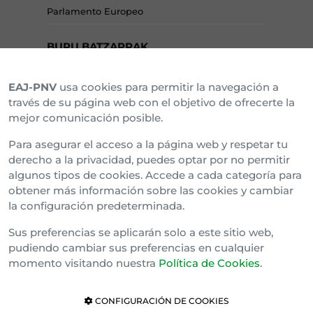
Parlamento Europeo
BURU BATZARRAK
EAJ-PNV
usa cookies para permitir la navegación a
Araba Buru Batzar
través de su página web con el objetivo de ofrecerte la
mejor comunicación posible.
Bizkai Buru Batzar
Para asegurar el acceso a la página web y respetar tu
Gipuzko Buru Batzar
derecho a la privacidad, puedes optar por no permitir
algunos tipos de cookies. Accede a cada categoría para
Ipar Buru Batzar
obtener más información sobre las cookies y cambiar
la configuración predeterminada.
Napar Buru Batzar
Sus preferencias se aplicarán solo a este sitio web,
pudiendo cambiar sus preferencias en cualquier
momento visitando nuestra
Política de Cookies
.
CONFIGURACIÓN DE COOKIES