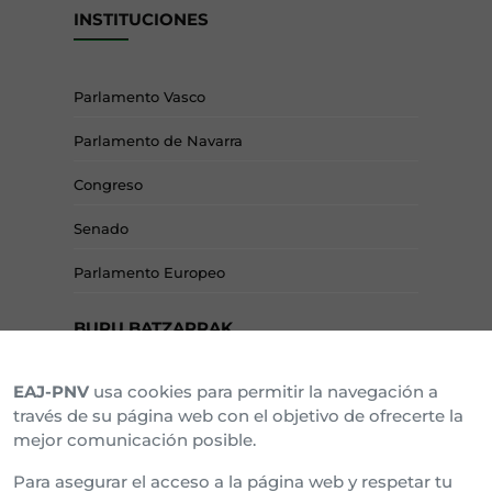
INSTITUCIONES
Parlamento Vasco
Parlamento de Navarra
Congreso
Senado
Parlamento Europeo
BURU BATZARRAK
EAJ-PNV
usa cookies para permitir la navegación a
Araba Buru Batzar
través de su página web con el objetivo de ofrecerte la
mejor comunicación posible.
Bizkai Buru Batzar
Para asegurar el acceso a la página web y respetar tu