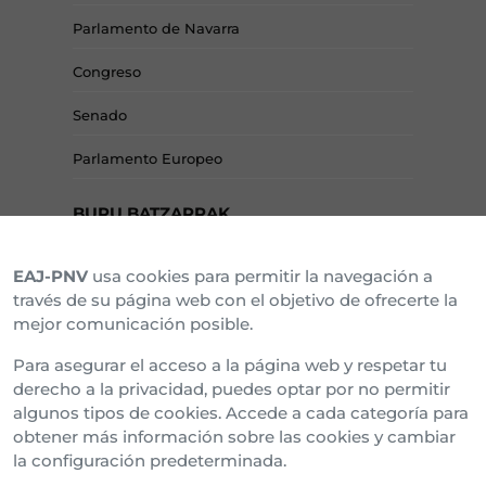
Parlamento de Navarra
Congreso
Senado
Parlamento Europeo
BURU BATZARRAK
EAJ-PNV
usa cookies para permitir la navegación a
Araba Buru Batzar
través de su página web con el objetivo de ofrecerte la
mejor comunicación posible.
Bizkai Buru Batzar
Para asegurar el acceso a la página web y respetar tu
Gipuzko Buru Batzar
derecho a la privacidad, puedes optar por no permitir
algunos tipos de cookies. Accede a cada categoría para
Ipar Buru Batzar
obtener más información sobre las cookies y cambiar
la configuración predeterminada.
Napar Buru Batzar