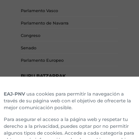
Parlamento Vasco
Parlamento de Navarra
Congreso
Senado
Parlamento Europeo
BURU BATZARRAK
EAJ-PNV
usa cookies para permitir la navegación a
Araba Buru Batzar
través de su página web con el objetivo de ofrecerte la
mejor comunicación posible.
Bizkai Buru Batzar
Para asegurar el acceso a la página web y respetar tu
Gipuzko Buru Batzar
derecho a la privacidad, puedes optar por no permitir
algunos tipos de cookies. Accede a cada categoría para
Ipar Buru Batzar