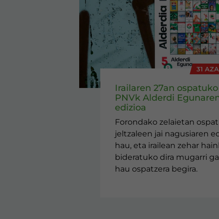
31 AZ
Irailaren 27an ospatuko
PNVk Alderdi Egunaren
edizioa
Forondako zelaietan ospa
jeltzaleen jai nagusiaren ed
hau, eta irailean zehar hai
bideratuko dira mugarri ga
hau ospatzera begira.