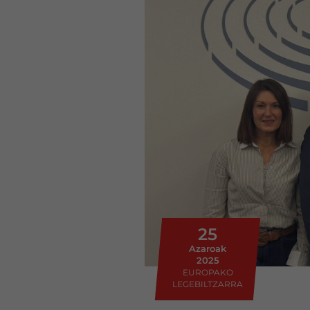
25
Azaroak
2025
EUROPAKO
LEGEBILTZARRA