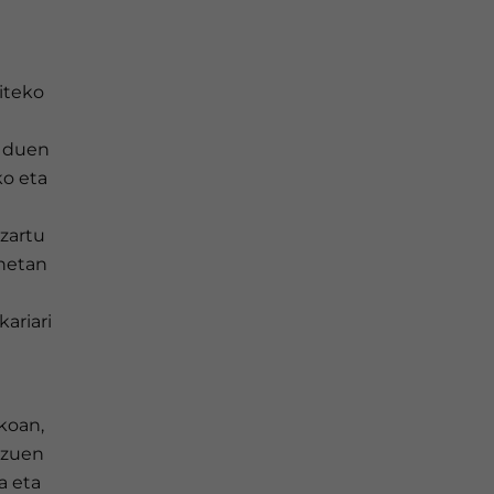
giteko
n duen
ko eta
tzartu
onetan
ariari
koan,
 zuen
a eta