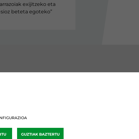
arrazoiak exijitzeko eta
lusioz beteta egoteko”
BURU BATZARRAK
Araba Buru Batzar
Bizkai Buru Batzar
NFIGURAZIOA
Gipuzko Buru Batzar
RTU
GUZTIAK BAZTERTU