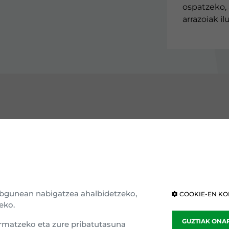
ospatzeko, 
arrazoiak i
GUTU EAJ-PNV
ERAKUNDEAK
e erakundea
Eusko Legebiltzarra
ria eta ideologia
Nafarroako Legebiltzarra
webgunean nabigatzea ahalbidetzeko,
COOKIE-EN KO
eko.
ar nagusia
Kongresua
GUZTIAK ONA
rmatzeko eta zure pribatutasuna