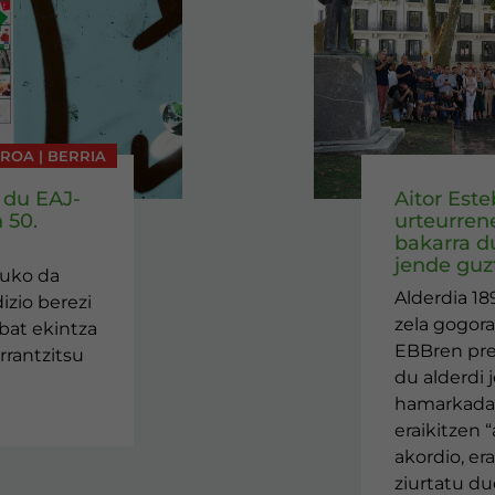
AROA | BERRIA
 du EAJ-
Aitor Est
 50.
urteurren
bakarra d
jende guzt
tuko da
Alderdia 18
izio berezi
zela gogora
nbat ekintza
EBBren pr
rrantzitsu
du alderdi 
hamarkada 
eraikitzen “
akordio, er
ziurtatu du