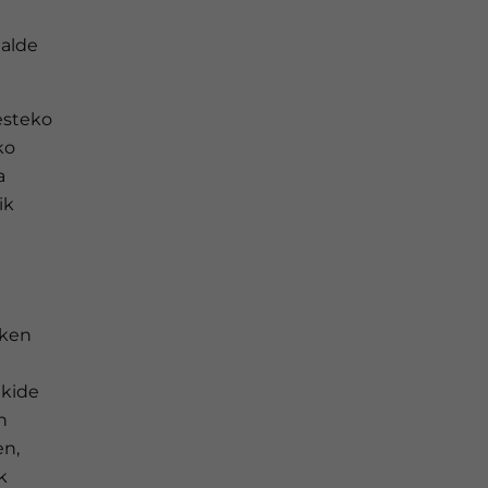
talde
besteko
ko
a
tik
zken
 kide
n
en,
ik