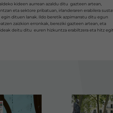
taldeko kideen aurrean azaldu ditu gazteen artean,
tzan eta sektore pribatuan, irlanderaren erabilera susta
 egin dituen lanak. Ildo beretik azpimarratu ditu egun
atzen zaizkion erronkak, bereziki gazteen artean, eta
ideak deitu ditu euren hizkuntza erabiltzera eta hitz egit