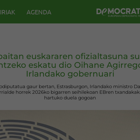
IRIAK
AGENDA
aitan euskararen ofizialtasuna s
ntzeko eskatu dio Oihane Agirrego
Irlandako gobernuari
iputatua gaur bertan, Estrasburgon, Irlandako ministro Da
errialde horrek 2026ko bigarren seihilekoan EBren txandakak
hartuko duela gogoan