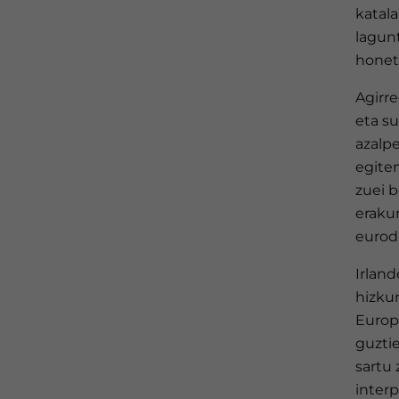
katala
lagunt
honet
Agirre
eta su
azalpe
egiten
zuei 
eraku
eurod
Irland
hizku
Europ
guztie
sartu 
interp