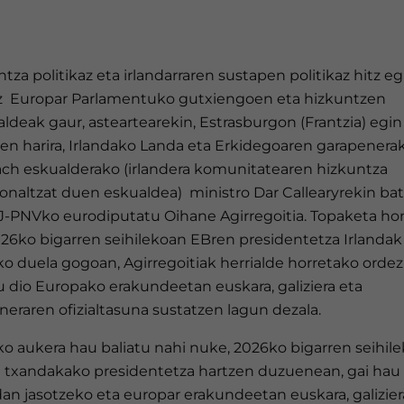
tza politikaz eta irlandarraren sustapen politikaz hitz e
 Europar Parlamentuko gutxiengoen eta hizkuntzen
aldeak gaur, asteartearekin, Estrasburgon (Frantzia) egi
ren harira, Irlandako Landa eta Erkidegoaren garapenera
ach eskualderako (irlandera komunitatearen hizkuntza
ionaltzat duen eskualdea) ministro Dar Callearyrekin ba
J-PNVko eurodiputatu Oihane Agirregoitia. Topaketa h
026ko bigarren seihilekoan EBren presidentetza Irlandak
o duela gogoan, Agirregoitiak herrialde horretako ordezk
u dio Europako erakundeetan euskara, galiziera eta
neraren ofizialtasuna sustatzen lagun dezala.
o aukera hau baliatu nahi nuke, 2026ko bigarren seihile
 txandakako presidentetza hartzen duzuenean, gai hau
an jasotzeko eta europar erakundeetan euskara, galizier