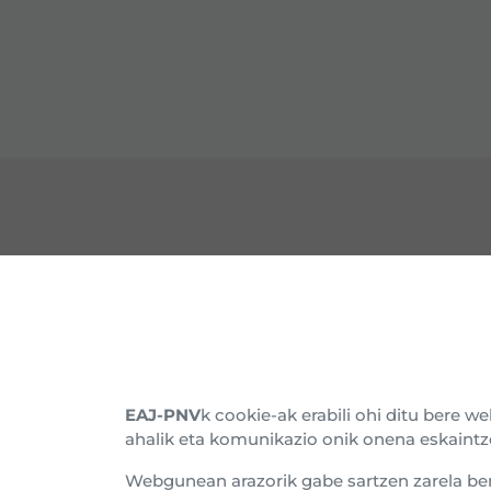
HARREMANETARAKO
EZA
Gure Egoitzak
Barn
Alderdikidetu
Histo
EAJ-PNV
k cookie-ak erabili ohi ditu bere 
ahalik eta komunikazio onik onena eskaintz
Harpidetu buletinera
Batz
Webgunean arazorik gabe sartzen zarela be