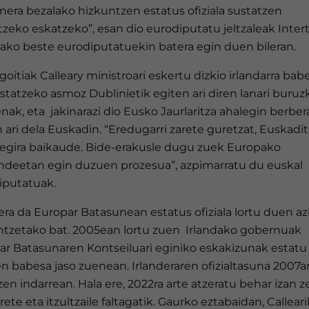
nera bezalako hizkuntzen estatus ofiziala sustatzen
zeko eskatzeko”, esan dio eurodiputatu jeltzaleak Inter
ako beste eurodiputatuekin batera egin duen bileran.
goitiak Calleary ministroari eskertu dizkio irlandarra ba
statzeko asmoz Dublinietik egiten ari diren lanari buruz
nak, eta jakinarazi dio Eusko Jaurlaritza ahalegin berber
 ari dela Euskadin. “Eredugarri zarete guretzat, Euskadi
begira baikaude. Bide-erakusle dugu zuek Europako
ndeetan egin duzuen prozesua”, azpimarratu du euskal
iputatuak.
era da Europar Batasunean estatus ofiziala lortu duen a
ntzetako bat. 2005ean lortu zuen Irlandako gobernuak
ar Batasunaren Kontseiluari eginiko eskakizunak estatu
n babesa jaso zuenean. Irlanderaren ofizialtasuna 2007a
zen indarrean. Hala ere, 2022ra arte atzeratu behar izan z
rete eta itzultzaile faltagatik. Gaurko eztabaidan, Callear