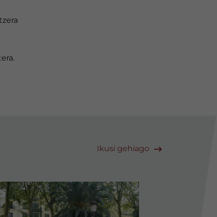
tzera
era.
Ikusi gehiago