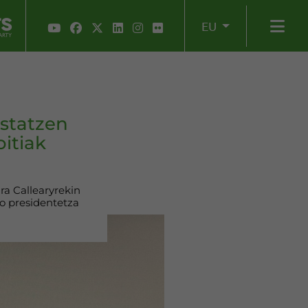
EU
ustatzen
itiak
ra Callearyrekin
o presidentetza