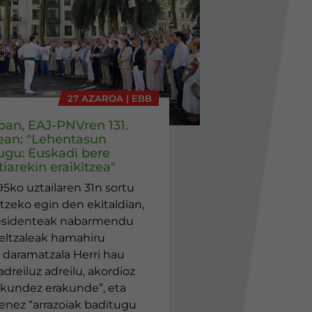
27 AZAROA | EBB
eban, EAJ-PNVren 131.
ean: "Lehentasun
ugu: Euskadi bere
iarekin eraikitzea"
95ko uztailaren 31n sortu
tzeko egin den ekitaldian,
esidenteak nabarmendu
jeltzaleak hamahiru
daramatzala Herri hau
adreiluz adreilu, akordioz
akundez erakunde”, eta
enez “arrazoiak baditugu