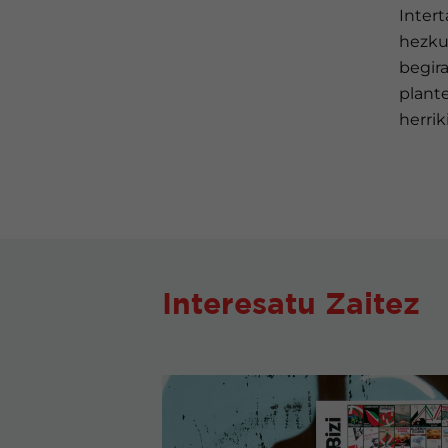
Inter
hezkun
begira
plante
herrik
Interesatu Zaitez