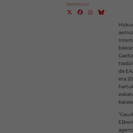
PARTEKATU
Hizkun
asmoz
Intert
bilera
Gaelt
tradiz
da EA
eta 2
hartuk
eskat
katala
“Gaurk
EBren
agend