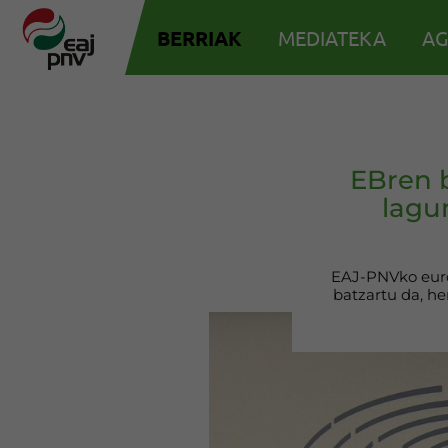
BERRIAK
MEDIATEKA
AG
EBren b
lagu
EAJ-PNVko eurod
batzartu da, h