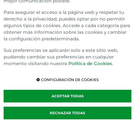
mejor comunicación posible.
Bizkai Buru Batzar
Para asegurar el acceso a la página web y respetar tu
Gipuzko Buru Batzar
derecho a la privacidad, puedes optar por no permitir
algunos tipos de cookies. Accede a cada categoría para
Ipar Buru Batzar
obtener más información sobre las cookies y cambiar
la configuración predeterminada.
Napar Buru Batzar
Sus preferencias se aplicarán solo a este sitio web,
pudiendo cambiar sus preferencias en cualquier
momento visitando nuestra
Política de Cookies
.
CONFIGURACIÓN DE COOKIES
ACEPTAR TODAS
Política de cookies
RECHAZAR TODAS
Cláusula de Confidencialidad
Canal Interno de Información