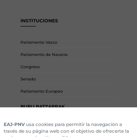
INSTITUCIONES
Parlamento Vasco
Parlamento de Navarra
Congreso
Senado
Parlamento Europeo
BURU BATZARRAK
EAJ-PNV
usa cookies para permitir la navegación a
Araba Buru Batzar
través de su página web con el objetivo de ofrecerte la