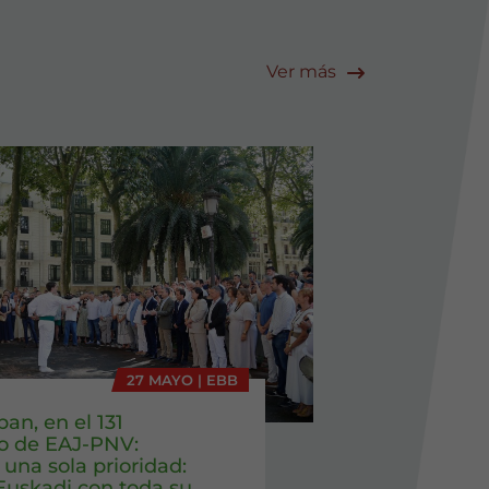
Ver más
27 MAYO | EBB
ban, en el 131
io de EAJ-PNV:
una sola prioridad:
 Euskadi con toda su