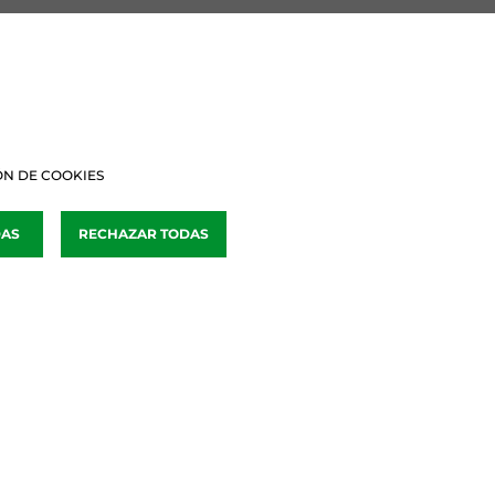
BURU BATZARRAK
Araba Buru Batzar
Bizkai Buru Batzar
N DE COOKIES
Gipuzko Buru Batzar
DAS
RECHAZAR TODAS
Ipar Buru Batzar
Napar Buru Batzar