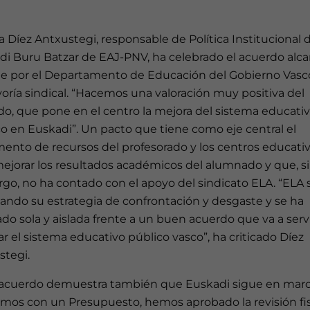
 Díez Antxustegi, responsable de Política Institucional 
di Buru Batzar de EAJ-PNV, ha celebrado el acuerdo alc
e por el Departamento de Educación del Gobierno Vasc
oría sindical. “Hacemos una valoración muy positiva del
do, que pone en el centro la mejora del sistema educati
o en Euskadi”. Un pacto que tiene como eje central el
mento de recursos del profesorado y los centros educati
mejorar los resultados académicos del alumnado y que, s
go, no ha contado con el apoyo del sindicato ELA. “ELA 
zando su estrategia de confrontación y desgaste y se ha
o sola y aislada frente a un buen acuerdo que va a servi
r el sistema educativo público vasco”, ha criticado Díez
stegi.
 acuerdo demuestra también que Euskadi sigue en marc
mos con un Presupuesto, hemos aprobado la revisión fis