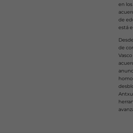
en los
acuerd
de edu
está 
Desde
de co
Vasco 
acuer
anunci
homolo
desbl
Antxu
herra
avanza