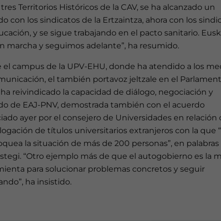
 tres Territorios Históricos de la CAV, se ha alcanzado un
o con los sindicatos de la Ertzaintza, ahora con los sindi
cación, y se sigue trabajando en el pacto sanitario. Eus
en marcha y seguimos adelante”, ha resumido.
 el campus de la UPV-EHU, donde ha atendido a los me
municación, el también portavoz jeltzale en el Parlamen
ha reivindicado la capacidad de diálogo, negociación y
do de EAJ-PNV, demostrada también con el acuerdo
ado ayer por el consejero de Universidades en relación 
gación de títulos universitarios extranjeros con la que 
oquea la situación de más de 200 personas”, en palabras
stegi. “Otro ejemplo más de que el autogobierno es la m
mienta para solucionar problemas concretos y seguir
ndo”, ha insistido.