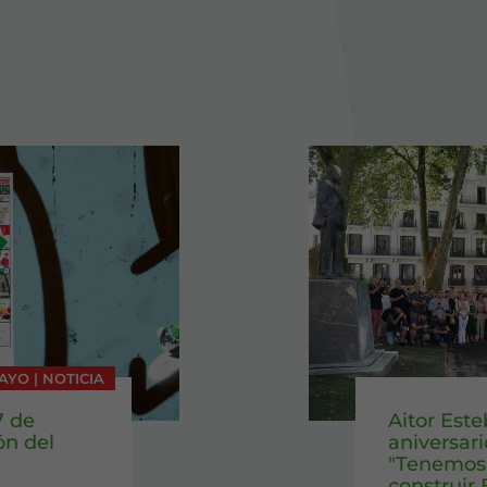
AYO | NOTICIA
7 de
Aitor Este
ón del
aniversar
"Tenemos 
construir