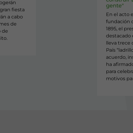
cogerán
gente"
gran fiesta
En el acto 
arán a cabo
fundación d
 mes de
1895, el pr
o de
destacado q
ito.
lleva trece
País “ladrill
acuerdo, ins
ha afirmad
para celebra
motivos par