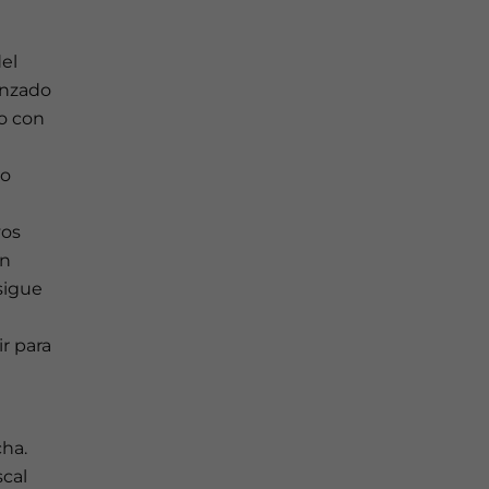
del
anzado
o con
vo
vos
in
sigue
r para
ha.
cal