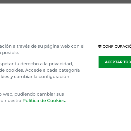
OCE EAJ-PNV
INSTITUCIONES
ización interna
Parlamento Vasco
ria e ideología
Parlamento de Navarra
ación a través de su página web con el
CONFIGURACIÓ
 posible.
blea general
Congreso
ACEPTAR TO
spetar tu derecho a la privacidad,
sparencia
Senado
 de cookies. Accede a cada categoría
kies y cambiar la configuración
o Gaztedi
Parlamento Europeo
tio web, pudiendo cambiar sus
do nuestra
Política de Cookies
.