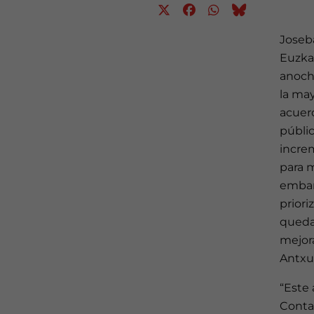
Joseba
Euzka
anoch
la may
acuer
públic
incre
para 
embar
priori
quedad
mejora
Antxu
“Este
Conta