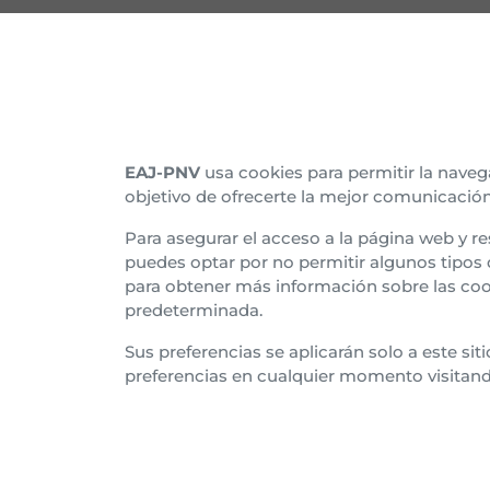
CONTACTO
CON
Nuestras sedes
Organ
Afíliate
Histo
EAJ-PNV
usa cookies para permitir la naveg
objetivo de ofrecerte la mejor comunicación
Suscríbete al boletín
Asam
Para asegurar el acceso a la página web y re
Tran
puedes optar por no permitir algunos tipos
para obtener más información sobre las coo
Euzk
predeterminada.
Sus preferencias se aplicarán solo a este si
preferencias en cualquier momento visitan