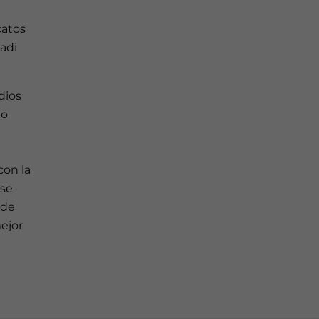
catos
kadi
dios
to
con la
“se
 de
ejor