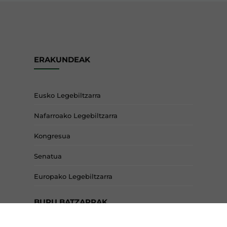
ERAKUNDEAK
Eusko Legebiltzarra
Nafarroako Legebiltzarra
Kongresua
Senatua
Europako Legebiltzarra
BURU BATZARRAK