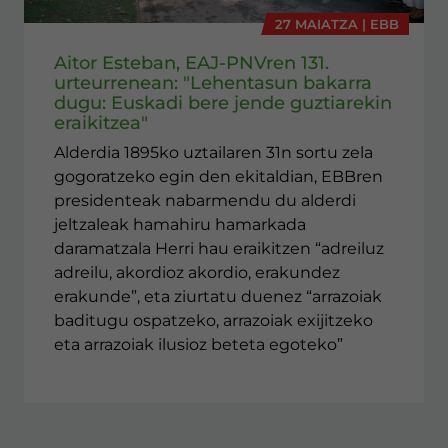
27 MAIATZA | EBB
Aitor Esteban, EAJ-PNVren 131.
urteurrenean: "Lehentasun bakarra
dugu: Euskadi bere jende guztiarekin
eraikitzea"
Alderdia 1895ko uztailaren 31n sortu zela
gogoratzeko egin den ekitaldian, EBBren
presidenteak nabarmendu du alderdi
jeltzaleak hamahiru hamarkada
daramatzala Herri hau eraikitzen “adreiluz
adreilu, akordioz akordio, erakundez
erakunde”, eta ziurtatu duenez “arrazoiak
baditugu ospatzeko, arrazoiak exijitzeko
eta arrazoiak ilusioz beteta egoteko”