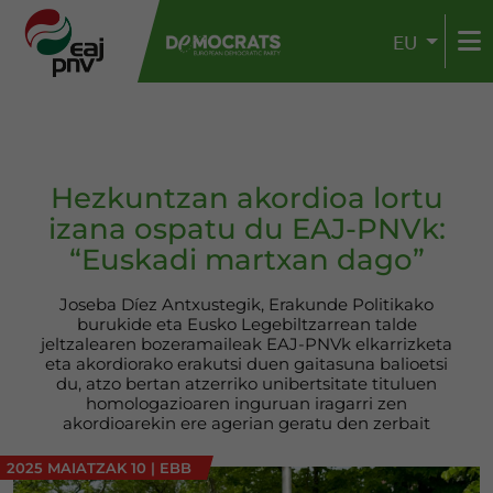
EU
Hezkuntzan akordioa lortu
izana ospatu du EAJ-PNVk:
“Euskadi martxan dago”
Joseba Díez Antxustegik, Erakunde Politikako
burukide eta Eusko Legebiltzarrean talde
jeltzalearen bozeramaileak EAJ-PNVk elkarrizketa
eta akordiorako erakutsi duen gaitasuna balioetsi
du, atzo bertan atzerriko unibertsitate tituluen
homologazioaren inguruan iragarri zen
akordioarekin ere agerian geratu den zerbait
2025 MAIATZAK 10
|
EBB