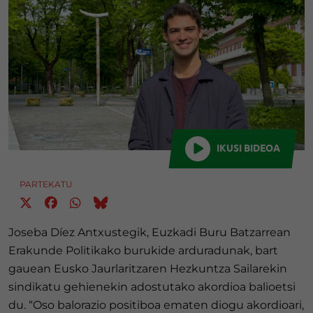
IKUSI BIDEOA
PARTEKATU
Joseba Díez Antxustegik, Euzkadi Buru Batzarrean
Erakunde Politikako burukide arduradunak, bart
gauean Eusko Jaurlaritzaren Hezkuntza Sailarekin
sindikatu gehienekin adostutako akordioa balioetsi
du. “Oso balorazio positiboa ematen diogu akordioari,