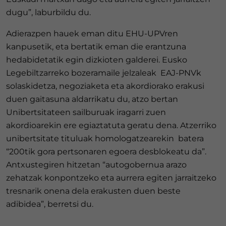
dugu”, laburbildu du.
Adierazpen hauek eman ditu EHU-UPVren
kanpusetik, eta bertatik eman die erantzuna
hedabidetatik egin dizkioten galderei. Eusko
Legebiltzarreko bozeramaile jelzaleak EAJ-PNVk
solaskidetza, negoziaketa eta akordiorako erakusi
duen gaitasuna aldarrikatu du, atzo bertan
Unibertsitateen sailburuak iragarri zuen
akordioarekin ere egiaztatuta geratu dena. Atzerriko
unibertsitate tituluak homologatzearekin batera
“200tik gora pertsonaren egoera desblokeatu da”.
Antxustegiren hitzetan “autogobernua arazo
zehatzak konpontzeko eta aurrera egiten jarraitzeko
tresnarik onena dela erakusten duen beste
adibidea”, berretsi du.