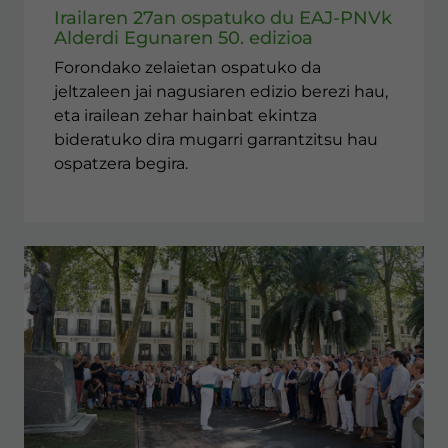
Irailaren 27an ospatuko du EAJ-PNVk
Alderdi Egunaren 50. edizioa
Forondako zelaietan ospatuko da
jeltzaleen jai nagusiaren edizio berezi hau,
eta irailean zehar hainbat ekintza
bideratuko dira mugarri garrantzitsu hau
ospatzera begira.