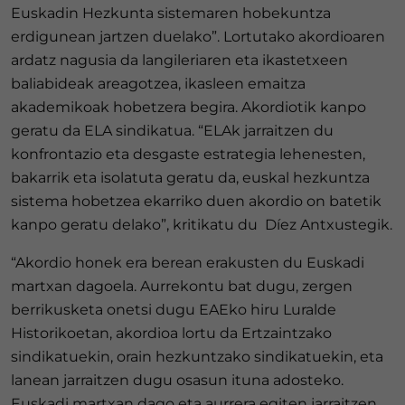
Euskadin Hezkunta sistemaren hobekuntza
erdigunean jartzen duelako”. Lortutako akordioaren
ardatz nagusia da langileriaren eta ikastetxeen
baliabideak areagotzea, ikasleen emaitza
akademikoak hobetzera begira. Akordiotik kanpo
geratu da ELA sindikatua. “ELAk jarraitzen du
konfrontazio eta desgaste estrategia lehenesten,
bakarrik eta isolatuta geratu da, euskal hezkuntza
sistema hobetzea ekarriko duen akordio on batetik
kanpo geratu delako”, kritikatu du Díez Antxustegik.
“Akordio honek era berean erakusten du Euskadi
martxan dagoela. Aurrekontu bat dugu, zergen
berrikusketa onetsi dugu EAEko hiru Luralde
Historikoetan, akordioa lortu da Ertzaintzako
sindikatuekin, orain hezkuntzako sindikatuekin, eta
lanean jarraitzen dugu osasun ituna adosteko.
Euskadi martxan dago eta aurrera egiten jarraitzen