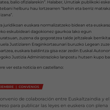
zatea, balio ofizialarekin”. Halaber, Urrutiak publikoki esk
tebani helburu hau lortzearren “behin eta berriz matrak
izana”.
ra juridikoan euskara normalizatzeko bidean eta euskara
zeko eskubideari dagokionez gaurkoa lako egun
ratsuan, zuzena da gogoratzea talde jeltzaleak berrikit
 zuela Justiziaren Eraginkortasunari buruzko Legean zuz
artzea, euskara baldintza gisa ezar zedin Euskal Autono
egoko Justizia Administrazioko lanpostu hutsen kupo ba
ere ver esta noticia en castellano:
CIEMBRE | CONVENIOS
onvenio de colaboración entre Euskaltzaindia y el
eso para publicar las leyes en euskera con plena