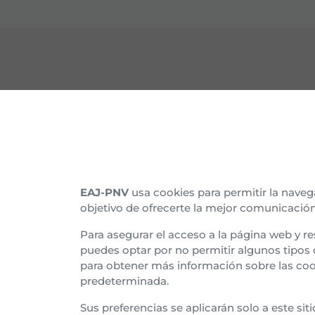
CONTACTO
CON
Nuestras sedes
Organ
Afíliate
Histo
EAJ-PNV
usa cookies para permitir la naveg
objetivo de ofrecerte la mejor comunicación
Suscríbete al boletín
Asam
Para asegurar el acceso a la página web y re
Tran
puedes optar por no permitir algunos tipos
para obtener más información sobre las coo
Euzk
predeterminada.
Sus preferencias se aplicarán solo a este si