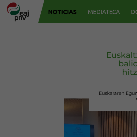
NOTICIAS
MEDIATECA
D
Euskalt
bali
hit
Euskararen Egune