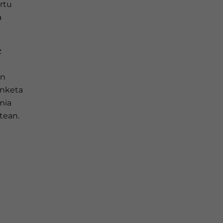
ertu
a
z
an
enketa
mia
tean.