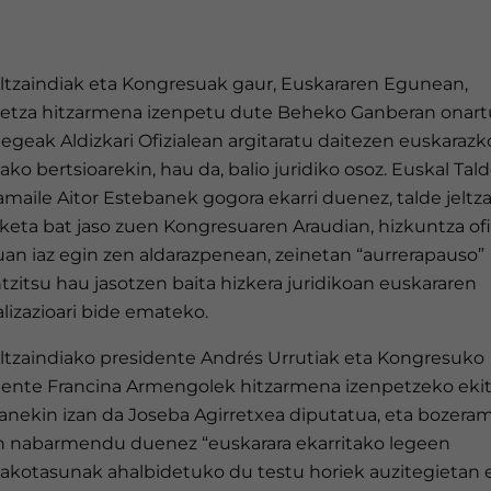
ltzaindiak eta Kongresuak gaur, Euskararen Egunean,
detza hitzarmena izenpetu dute Beheko Ganberan onar
legeak Aldizkari Ofizialean argitaratu daitezen euskarazk
ko bertsioarekin, hau da, balio juridiko osoz. Euskal Tal
maile Aitor Estebanek gogora ekarri duenez, talde jeltz
keta bat jaso zuen Kongresuaren Araudian, hizkuntza ofi
uan iaz egin zen aldarazpenean, zeinetan “aurrerapauso”
tzitsu hau jasotzen baita hizkera juridikoan euskararen
lizazioari bide emateko.
ltzaindiako presidente Andrés Urrutiak eta Kongresuko
dente Francina Armengolek hitzarmena izenpetzeko ekit
anekin izan da Joseba Agirretxea diputatua, eta bozeram
n nabarmendu duenez “euskarara ekarritako legeen
akotasunak ahalbidetuko du testu horiek auzitegietan er