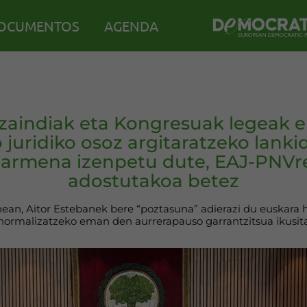
OCUMENTOS
AGENDA
zaindiak eta Kongresuak legeak 
o juridiko osoz argitaratzeko lanki
zarmena izenpetu dute, EAJ-PNVr
adostutakoa betez
an, Aitor Estebanek bere “poztasuna” adierazi du euskara h
normalizatzeko eman den aurrerapauso garrantzitsua ikusit