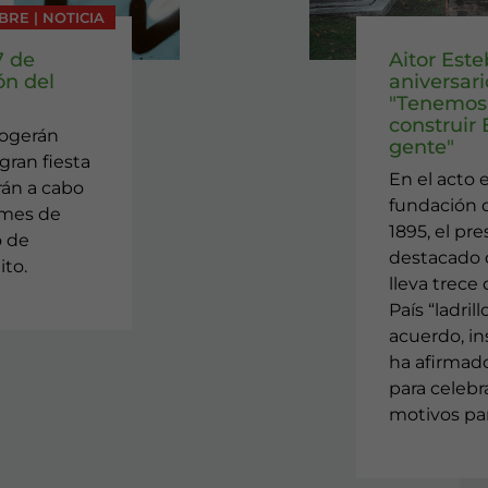
BRE | NOTICIA
7 de
Aitor Este
ón del
aniversar
"Tenemos 
construir
cogerán
gente"
gran fiesta
En el acto 
arán a cabo
fundación d
 mes de
1895, el pr
o de
destacado q
ito.
lleva trece
País “ladrill
acuerdo, ins
ha afirmad
para celebra
motivos par