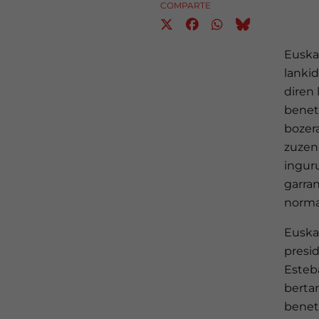
COMPARTE
Euska
lanki
diren 
beneta
bozera
zuzen
ingur
garran
norma
Euska
presi
Esteb
berta
benet