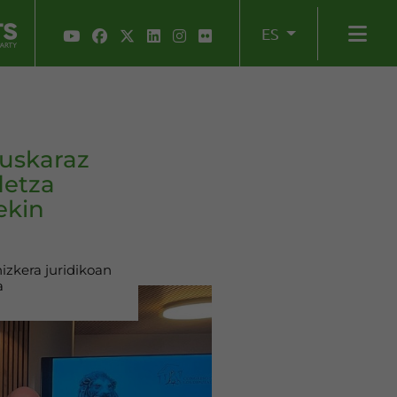
ES
euskaraz
detza
ekin
izkera juridikoan
a