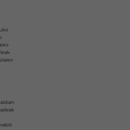
tuko
o
deko
aleak
zialen
aldian
aileak
abili