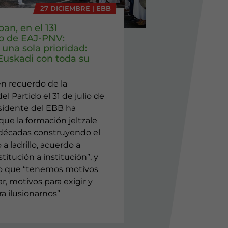
27 DICIEMBRE | EBB
ban, en el 131
io de EAJ-PNV:
una sola prioridad:
 Euskadi con toda su
en recuerdo de la
el Partido el 31 de julio de
esidente del EBB ha
ue la formación jeltzale
 décadas construyendo el
o a ladrillo, acuerdo a
titución a institución”, y
o que “tenemos motivos
r, motivos para exigir y
a ilusionarnos”