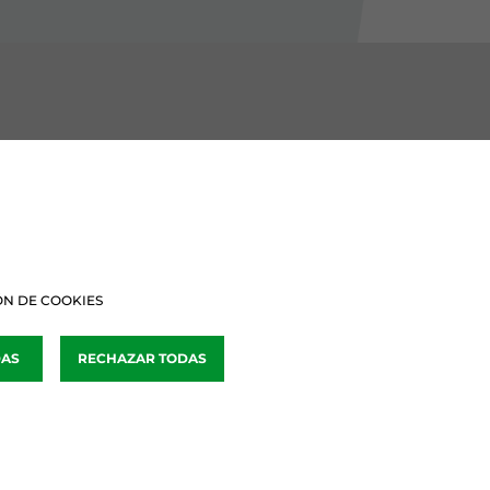
BURU BATZARRAK
Araba Buru Batzar
Bizkai Buru Batzar
N DE COOKIES
Gipuzko Buru Batzar
DAS
RECHAZAR TODAS
Ipar Buru Batzar
Napar Buru Batzar