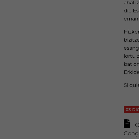
ahal i
dio Es
eman 
Hizke
bizit
esangu
lortu
bat on
Erkid
Si qui
03 DI
C
Congr