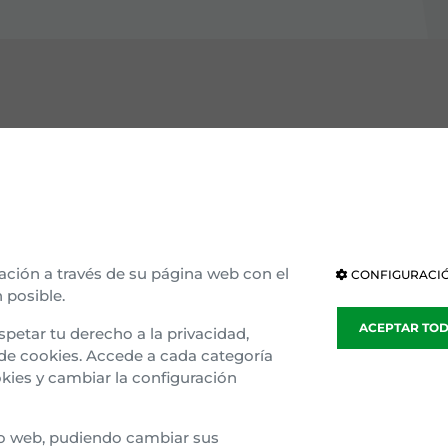
OCE EAJ-PNV
INSTITUCIONES
ización interna
Parlamento Vasco
ria e ideología
Parlamento de Navarra
ación a través de su página web con el
CONFIGURACIÓ
 posible.
blea general
Congreso
ACEPTAR TO
spetar tu derecho a la privacidad,
sparencia
Senado
 de cookies. Accede a cada categoría
kies y cambiar la configuración
o Gaztedi
Parlamento Europeo
tio web, pudiendo cambiar sus