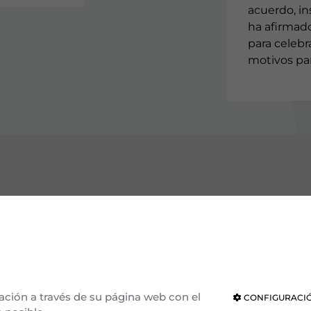
acuerdo, ins
ha afirmad
para celebra
motivos par
OCE EAJ-PNV
INSTITUCIONES
ización interna
Parlamento Vasco
ria e ideología
Parlamento de Navarra
ación a través de su página web con el
CONFIGURACIÓ