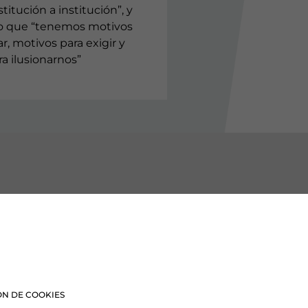
titución a institución”, y
o que “tenemos motivos
r, motivos para exigir y
a ilusionarnos”
BURU BATZARRAK
Araba Buru Batzar
Bizkai Buru Batzar
N DE COOKIES