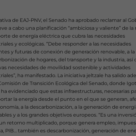
iativa de EAJ-PNV, el Senado ha aprobado reclamar al Go
eve a cabo una planificación “ambiciosa y valiente” de la
orte de energía eléctrica que cubra las necesidades
riales y ecológicas. “Debe responder a las necesidades
tes y futuras de conexión de generación renovable, a la
bonización de hogares, del transporte y la industria, as
vas necesidades de movilidad sostenible y actividades
riales”, ha manifestado. La iniciativa jeltzale ha salido ad
 Comisión de Transición Ecológica del Senado, donde Igo
ha evidenciado que estas infraestructuras, necesarias p
ortar la energía desde el punto en el que se generan, af
conomía, a la descarbonización, a la generación de energí
bles y a los grandes objetivos europeos. “Es una invers
 un retorno multiplicado, porque genera empleo, impues
za, PIB… también es descarbonización, generación de ene