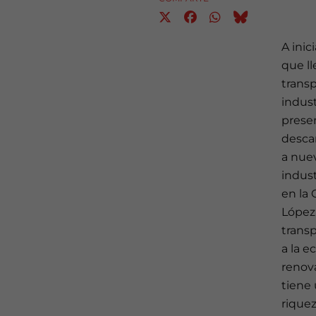
A inic
que ll
transp
indust
presen
descar
a nue
indust
en la
López 
transp
a la e
renova
tiene
rique