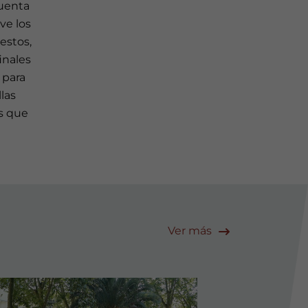
cuenta
ve los
estos,
inales
 para
las
es que
Ver más