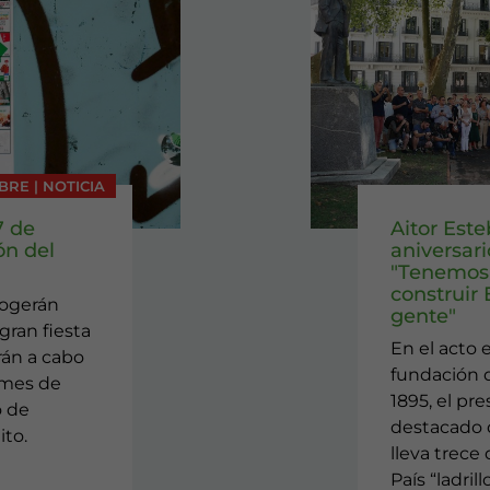
BRE | NOTICIA
7 de
Aitor Este
ón del
aniversar
"Tenemos 
construir
cogerán
gente"
gran fiesta
En el acto 
arán a cabo
fundación d
 mes de
1895, el pr
o de
destacado q
ito.
lleva trece
País “ladrill