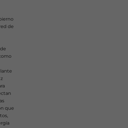
bierno
 red de
 de
í como
elante
tz
ara
ectan
as
ión que
tos,
rgía