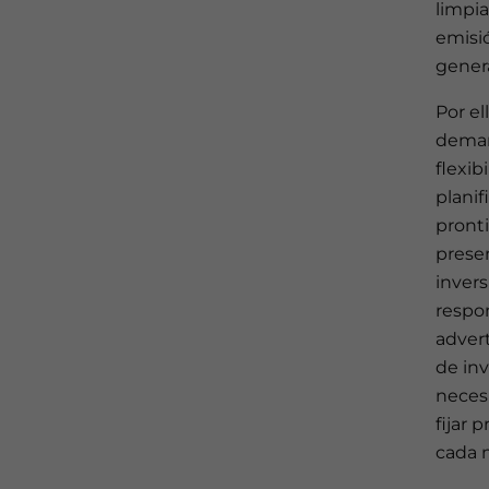
limpia
emisió
genera
Por el
deman
flexib
planif
pront
presen
invers
respon
adver
de inv
neces
fijar 
cada 