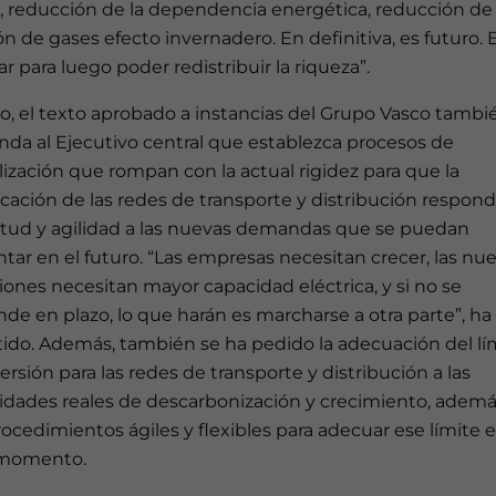
, reducción de la dependencia energética, reducción de 
n de gases efecto invernadero. En definitiva, es futuro. 
r para luego poder redistribuir la riqueza”.
lo, el texto aprobado a instancias del Grupo Vasco tambi
da al Ejecutivo central que establezca procesos de
ilización que rompan con la actual rigidez para que la
icación de las redes de transporte y distribución respon
itud y agilidad a las nuevas demandas que se puedan
tar en el futuro. “Las empresas necesitan crecer, las nu
iones necesitan mayor capacidad eléctrica, y si no se
de en plazo, lo que harán es marcharse a otra parte”, ha
tido. Además, también se ha pedido la adecuación del lí
ersión para las redes de transporte y distribución a las
idades reales de descarbonización y crecimiento, adem
procedimientos ágiles y flexibles para adecuar ese límite 
momento.