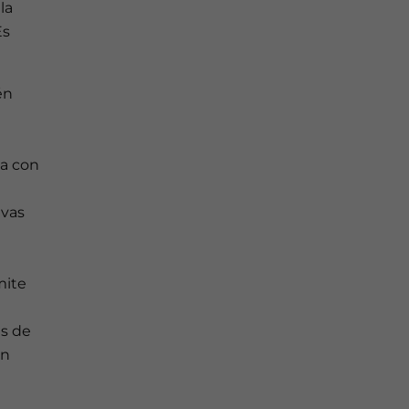
la
Es
én
da con
evas
mite
ás de
en