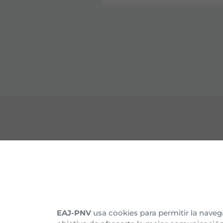
CONTACTO
CON
Nuestras sedes
Organ
Afíliate
Histo
EAJ-PNV
usa cookies para permitir la naveg