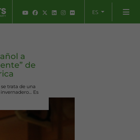
ES
añol a
iente” de
rica
 se trata de una
o invernadero… Es