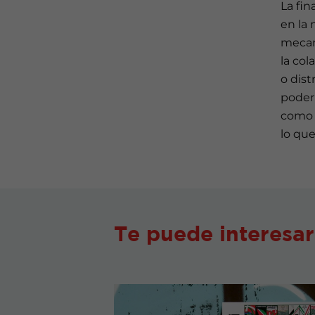
La fin
en la 
mecan
la col
o dist
poder 
como p
lo que
Te puede interesar