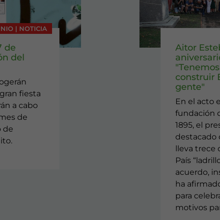
UNIO | NOTICIA
7 de
Aitor Este
ón del
aniversar
"Tenemos 
construir
cogerán
gente"
gran fiesta
En el acto 
arán a cabo
fundación d
 mes de
1895, el pr
o de
destacado q
ito.
lleva trece
País “ladrill
acuerdo, ins
ha afirmad
para celebra
motivos par