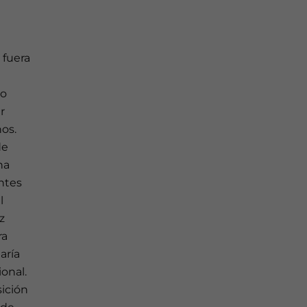
 fuera
do
r
os.
de
ha
ntes
l
z
ra
aría
onal.
sición