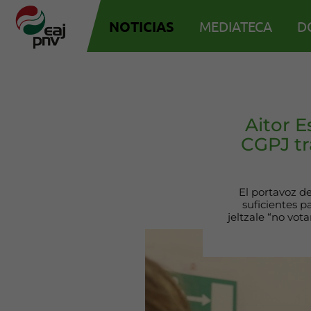
NOTICIAS
MEDIATECA
D
Aitor E
CGPJ tr
El portavoz d
suficientes p
jeltzale “no vot