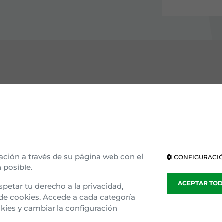
OCE EAJ-PNV
INSTITUCIONES
ización interna
Parlamento Vasco
ria e ideología
Parlamento de Navarra
ación a través de su página web con el
CONFIGURACIÓ
 posible.
blea general
Congreso
ACEPTAR TO
spetar tu derecho a la privacidad,
sparencia
Senado
 de cookies. Accede a cada categoría
kies y cambiar la configuración
o Gaztedi
Parlamento Europeo