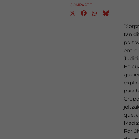
COMPARTE
“Sorp
tan di
portav
entre 
Judic
En cu
gobier
explic
para h
Grupo 
jeltza
que, a
Macías
Por úl