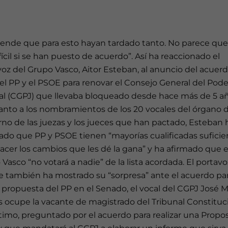
rende que para esto hayan tardado tanto. No parece que
fícil si se han puesto de acuerdo”. Así ha reaccionado el
oz del Grupo Vasco, Aitor Esteban, al anuncio del acuer
el PP y el PSOE para renovar el Consejo General del Pode
ial (CGPJ) que llevaba bloqueado desde hace más de 5 añ
anto a los nombramientos de los 20 vocales del órgano 
no de las juezas y los jueces que han pactado, Esteban 
ado que PP y PSOE tienen “mayorías cualificadas suficie
acer los cambios que les dé la gana” y ha afirmado que e
Vasco “no votará a nadie” de la lista acordada. El portavo
le también ha mostrado su “sorpresa” ante el acuerdo pa
 propuesta del PP en el Senado, el vocal del CGPJ José M
 ocupe la vacante de magistrado del Tribunal Constituci
timo, preguntado por el acuerdo para realizar una Propo