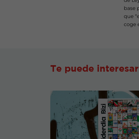
de Le
base p
que “e
coge e
Te puede interesar