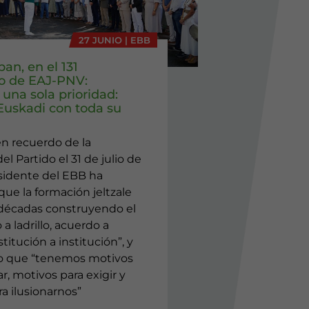
27 JUNIO | EBB
ban, en el 131
io de EAJ-PNV:
una sola prioridad:
 Euskadi con toda su
en recuerdo de la
el Partido el 31 de julio de
esidente del EBB ha
ue la formación jeltzale
 décadas construyendo el
o a ladrillo, acuerdo a
titución a institución”, y
o que “tenemos motivos
r, motivos para exigir y
a ilusionarnos”