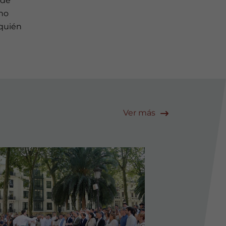
 de
cho
 quién
Ver más