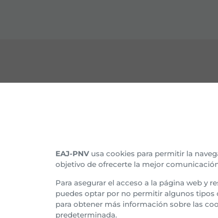
CONTACTO
CON
Nuestras sedes
Organ
Afíliate
Histo
EAJ-PNV
usa cookies para permitir la naveg
objetivo de ofrecerte la mejor comunicación
Suscríbete al boletín
Asam
Para asegurar el acceso a la página web y re
Tran
puedes optar por no permitir algunos tipos
para obtener más información sobre las coo
Euzk
predeterminada.