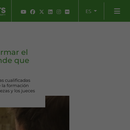
ES
ormar el
ende que
s cualificadas
e la formación
ezas y los jueces