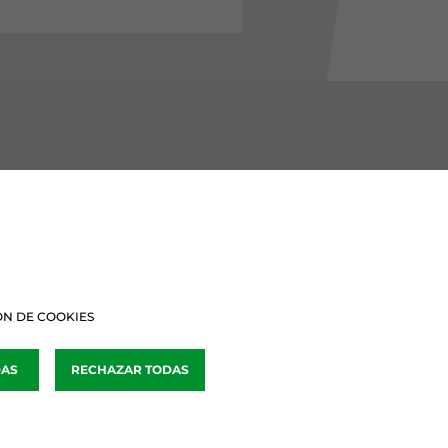
BURU BATZARRAK
Araba Buru Batzar
Bizkai Buru Batzar
N DE COOKIES
Gipuzko Buru Batzar
DAS
RECHAZAR TODAS
Ipar Buru Batzar
Napar Buru Batzar