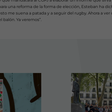
y que mandatará al CGPJ a elaborar un informe que sirva
ara una reforma de la forma de elección, Esteban ha di
sto me suena a patada y a seguir del rugby. Ahora a ver
l balón. Ya veremos”.