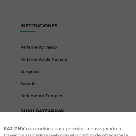
INSTITUCIONES
Parlamento Vasco
Parlamento de Navarra
Congreso
Senado
Parlamento Europeo
BURU BATZARRAK
EAJ-PNV
usa cookies para permitir la navegación a
Araba Buru Batzar
través de su página web con el objetivo de ofrecerte la