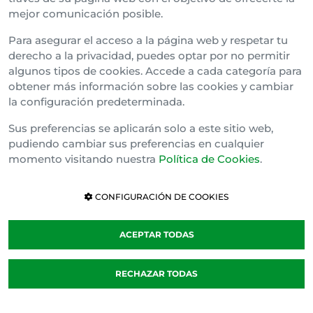
mejor comunicación posible.
Bizkai Buru Batzar
Para asegurar el acceso a la página web y respetar tu
Gipuzko Buru Batzar
derecho a la privacidad, puedes optar por no permitir
algunos tipos de cookies. Accede a cada categoría para
Ipar Buru Batzar
obtener más información sobre las cookies y cambiar
la configuración predeterminada.
Napar Buru Batzar
Sus preferencias se aplicarán solo a este sitio web,
pudiendo cambiar sus preferencias en cualquier
momento visitando nuestra
Política de Cookies
.
CONFIGURACIÓN DE COOKIES
ACEPTAR TODAS
Política de cookies
RECHAZAR TODAS
Cláusula de Confidencialidad
Canal Interno de Información