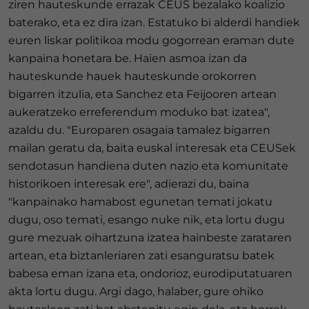
ziren hauteskunde errazak CEUS bezalako koalizio
baterako, eta ez dira izan. Estatuko bi alderdi handiek
euren liskar politikoa modu gogorrean eraman dute
kanpaina honetara be. Haien asmoa izan da
hauteskunde hauek hauteskunde orokorren
bigarren itzulia, eta Sanchez eta Feijooren artean
aukeratzeko erreferendum moduko bat izatea",
azaldu du. "Europaren osagaia tamalez bigarren
mailan geratu da, baita euskal interesak eta CEUSek
sendotasun handiena duten nazio eta komunitate
historikoen interesak ere", adierazi du, baina
"kanpainako hamabost egunetan temati jokatu
dugu, oso temati, esango nuke nik, eta lortu dugu
gure mezuak oihartzuna izatea hainbeste zarataren
artean, eta biztanleriaren zati esanguratsu batek
babesa eman izana eta, ondorioz, eurodiputatuaren
akta lortu dugu. Argi dago, halaber, gure ohiko