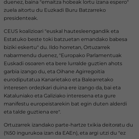
duenez, baina "emaitza hobeak lortu izana espero"
zuela aitortu du Euzkadi Buru Batzarreko
presidenteak.
CEUS koalizioari "euskal hautesleengandik eta
Estatuko beste toki batzuetan emandako babesa
biziki eskertu" du. Ildo horretan, Ortuzarrek
nabarmendu duenez, "Europako Parlamentuak
Euskadi osoaren eta bere lurralde guztien ahots
garbia izango du, eta Oihane Agirregoitia
eurodiputatua Kanarietako eta Balearretako
interesen ordezkari duina ere izango da, bai eta
Kataluniako eta Galiziako interesena eta gure
manifestu europeistarekin bat egin duten alderdi
eta talde guztiena ere".
Ortuzarrek izandako parte-hartze txikia deitoratu du
(%50 ingurukoa izan da EAEn), eta argi utzi du "ez