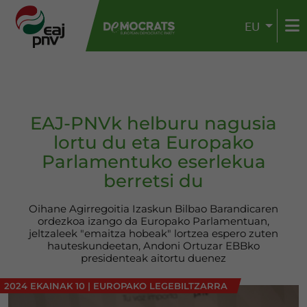
EU
EAJ-PNVk helburu nagusia
lortu du eta Europako
Parlamentuko eserlekua
berretsi du
Oihane Agirregoitia Izaskun Bilbao Barandicaren
ordezkoa izango da Europako Parlamentuan,
jeltzaleek "emaitza hobeak" lortzea espero zuten
hauteskundeetan, Andoni Ortuzar EBBko
presidenteak aitortu duenez
2024 EKAINAK 10
|
EUROPAKO LEGEBILTZARRA