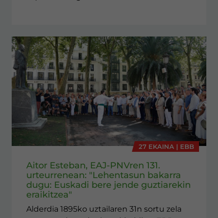
27 EKAINA | EBB
Aitor Esteban, EAJ-PNVren 131.
urteurrenean: "Lehentasun bakarra
dugu: Euskadi bere jende guztiarekin
eraikitzea"
Alderdia 1895ko uztailaren 31n sortu zela