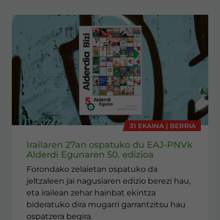
31 EKAINA | BERRIA
Irailaren 27an ospatuko du EAJ-PNVk
Alderdi Egunaren 50. edizioa
Forondako zelaietan ospatuko da
jeltzaleen jai nagusiaren edizio berezi hau,
eta irailean zehar hainbat ekintza
bideratuko dira mugarri garrantzitsu hau
ospatzera begira.