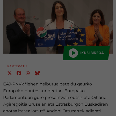
IKUSI BIDEOA
PARTEKATU
EAJ-PNVk "lehen helburua bete du gaurko
Europako Hauteskundeetan, Europako
Parlamentuan gure presentziari eutsiz eta Oihane
Agirregoitia Bruselan eta Estrasburgon Euskadiren
ahotsa izatea lortuz", Andoni Ortuzarrek adierazi