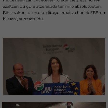
hautesleen zati bat abstenitu egin dela, eta horrek
azaltzen du gure atzerakada termino absolutuetan.
Bihar sakon aztertuko ditugu emaitza horiek EBBren
bileran", aurreratu du.