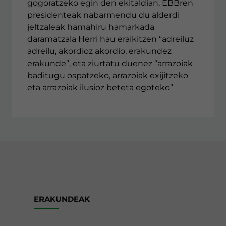
gogoratzeko egin den ekitaldian, EBBren
presidenteak nabarmendu du alderdi
jeltzaleak hamahiru hamarkada
daramatzala Herri hau eraikitzen “adreiluz
adreilu, akordioz akordio, erakundez
erakunde”, eta ziurtatu duenez “arrazoiak
baditugu ospatzeko, arrazoiak exijitzeko
eta arrazoiak ilusioz beteta egoteko”
ERAKUNDEAK