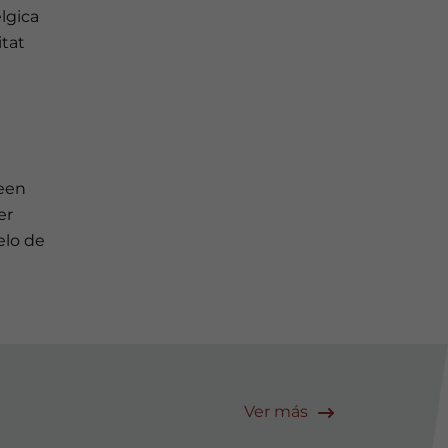
élgica
itat
teen
er
elo de
Ver más