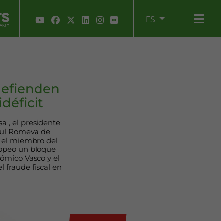
ES
defienden
déficit
 , el presidente
aul Romeva de
y el miembro del
ropeo un bloque
ómico Vasco y el
l fraude fiscal en