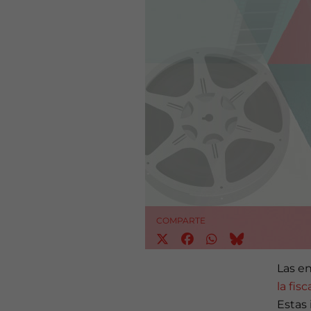
COMPARTE
Las e
la fis
Estas