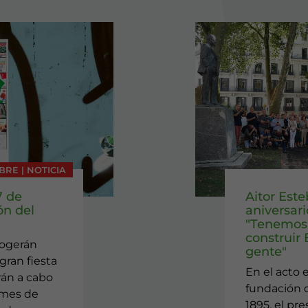
BRE | NOTICIA
7 de
Aitor Este
ón del
aniversar
"Tenemos 
construir
cogerán
gente"
gran fiesta
En el acto 
arán a cabo
fundación d
 mes de
1895, el pr