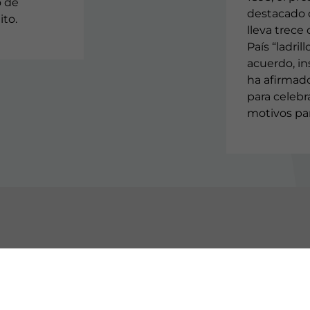
o de
destacado q
ito.
lleva trece
País “ladrill
acuerdo, ins
ha afirmad
para celebra
motivos par
OCE EAJ-PNV
INSTITUCIONES