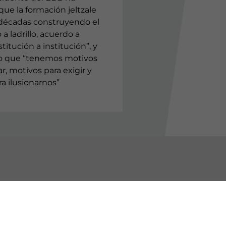
ue la formación jeltzale
 décadas construyendo el
o a ladrillo, acuerdo a
titución a institución”, y
o que “tenemos motivos
r, motivos para exigir y
a ilusionarnos”
BURU BATZARRAK