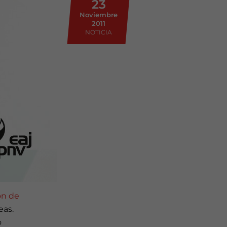
23
Noviembre
2011
NOTICIA
ón de
eas.
o