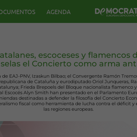
OCUMENTOS
AGENDA
catalanes, escoceses y flamencos 
selas el Concierto como arma anti
 de EAJ-PNV, Izaskun Bilbao; el Convergente Ramón Tremosa
Republicana de Cataluña y eurodiputado Oriol Junqueras, R
Catalunya; Frieda Brepoels del Bloque nacionalista flamenco 
al Escocés Alyn Smith han presentado en el Parlamento Eu
iendas destinadas a defender la filosofía del Concierto Econ
eralismo fiscal como herramienta de lucha contra el déficit y e
las regiones europeas.