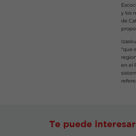
Escoci
y los 
de Ca
propor
Izask
"que 
regio
en el
siste
refere
Te puede interesar