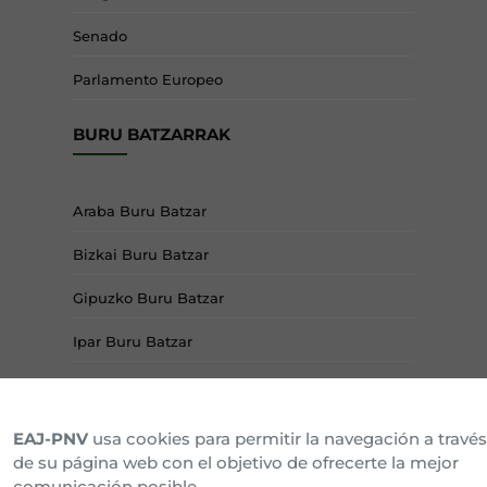
Senado
Parlamento Europeo
BURU BATZARRAK
Araba Buru Batzar
Bizkai Buru Batzar
Gipuzko Buru Batzar
Ipar Buru Batzar
Napar Buru Batzar
EAJ-PNV
usa cookies para permitir la navegación a través
de su página web con el objetivo de ofrecerte la mejor
comunicación posible.