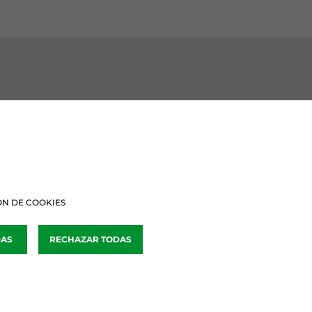
BURU BATZARRAK
Araba Buru Batzar
Bizkai Buru Batzar
N DE COOKIES
Gipuzko Buru Batzar
DAS
RECHAZAR TODAS
Ipar Buru Batzar
Napar Buru Batzar