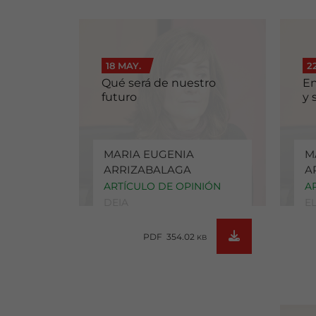
18 MAY.
2
Qué será de nuestro
En
futuro
y 
MARIA EUGENIA
M
ARRIZABALAGA
A
ARTÍCULO DE OPINIÓN
A
DEIA
E
PDF 354.02
KB