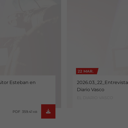
22 MAR.
Aitor Esteban en
2026.03_22_Entrevista
Diario Vasco
EL DIARIO VASCO
PDF 359.41
KB