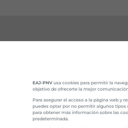
CONTACTO
CON
Nuestras sedes
Organ
Afíliate
Histo
EAJ-PNV
usa cookies para permitir la naveg
objetivo de ofrecerte la mejor comunicación
Suscríbete al boletín
Asam
Para asegurar el acceso a la página web y re
Tran
puedes optar por no permitir algunos tipos
para obtener más información sobre las coo
Euzk
predeterminada.