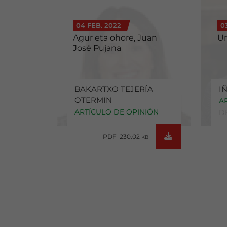
04 FEB. 2022
0
Agur eta ohore, Juan
Un
José Pujana
BAKARTXO TEJERÍA
I
OTERMIN
A
ARTÍCULO DE OPINIÓN
D
PDF 230.02
KB