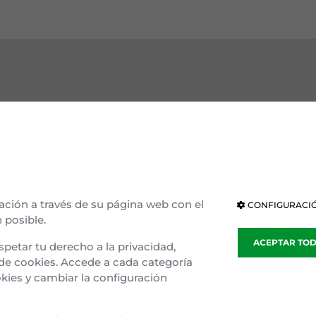
OCE EAJ-PNV
INSTITUCIONES
ización interna
Parlamento Vasco
ria e ideología
Parlamento de Navarra
ación a través de su página web con el
CONFIGURACIÓ
 posible.
blea general
Congreso
ACEPTAR TO
spetar tu derecho a la privacidad,
sparencia
Senado
 de cookies. Accede a cada categoría
kies y cambiar la configuración
o Gaztedi
Parlamento Europeo