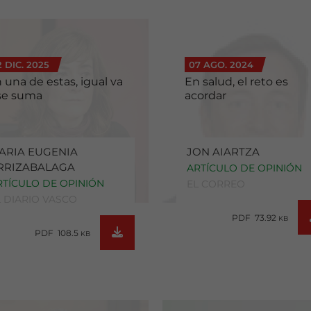
2 DIC. 2025
07 AGO. 2024
 una de estas, igual va
En salud, el reto es
se suma
acordar
ARIA EUGENIA
JON AIARTZA
RRIZABALAGA
ARTÍCULO DE OPINIÓN
RTÍCULO DE OPINIÓN
EL CORREO
L DIARIO VASCO
PDF 73.92
KB
PDF 108.5
KB