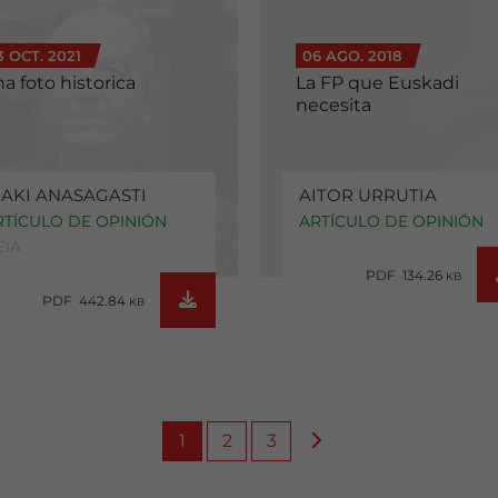
3 OCT. 2021
06 AGO. 2018
a foto historica
La FP que Euskadi
necesita
ÑAKI ANASAGASTI
AITOR URRUTIA
RTÍCULO DE OPINIÓN
ARTÍCULO DE OPINIÓN
EIA
PDF 134.26
KB
PDF 442.84
KB
1
2
3