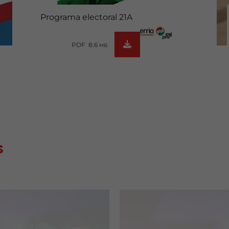
Programa electoral 21A
PDF 8.6
MB
s