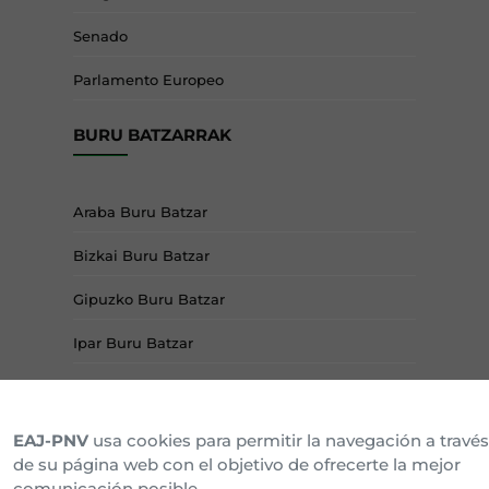
Senado
Parlamento Europeo
BURU BATZARRAK
Araba Buru Batzar
Bizkai Buru Batzar
Gipuzko Buru Batzar
Ipar Buru Batzar
Napar Buru Batzar
EAJ-PNV
usa cookies para permitir la navegación a través
de su página web con el objetivo de ofrecerte la mejor
comunicación posible.