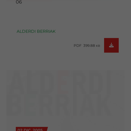
06
ALDERDI BERRIAK
PDF 399.88
KB
02 DIC. 2005