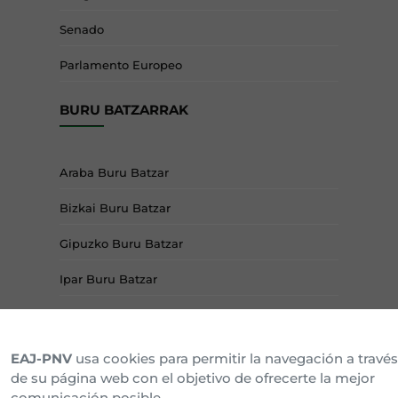
Senado
Parlamento Europeo
BURU BATZARRAK
Araba Buru Batzar
Bizkai Buru Batzar
Gipuzko Buru Batzar
Ipar Buru Batzar
Napar Buru Batzar
EAJ-PNV
usa cookies para permitir la navegación a través
de su página web con el objetivo de ofrecerte la mejor
comunicación posible.