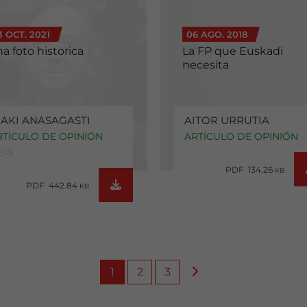
3 OCT. 2021
06 AGO. 2018
a foto historica
La FP que Euskadi
necesita
ÑAKI ANASAGASTI
AITOR URRUTIA
RTÍCULO DE OPINIÓN
ARTÍCULO DE OPINIÓN
EIA
PDF 134.26
KB
PDF 442.84
KB
1
2
3