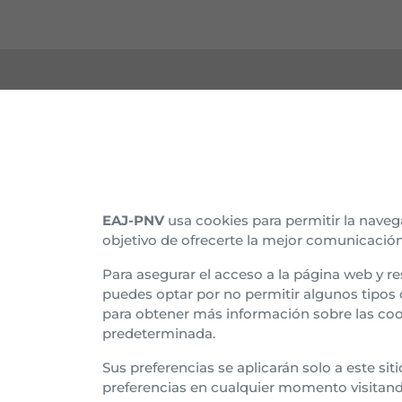
CONTACTO
CON
Nuestras sedes
Organ
EAJ-PNV
usa cookies para permitir la naveg
objetivo de ofrecerte la mejor comunicación
Afíliate
Histo
Para asegurar el acceso a la página web y re
Suscríbete al boletín
Asam
puedes optar por no permitir algunos tipos
para obtener más información sobre las coo
Tran
predeterminada.
Euzk
Sus preferencias se aplicarán solo a este si
preferencias en cualquier momento visitan