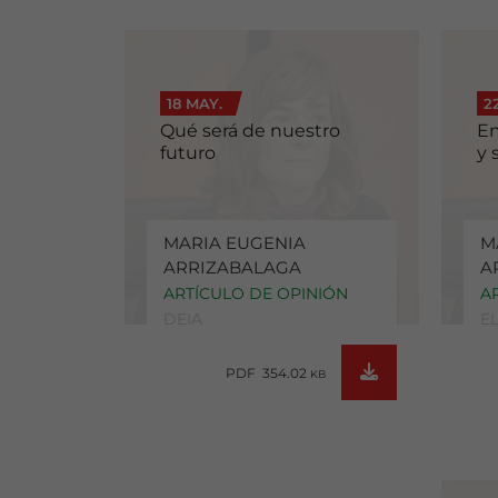
18 MAY.
2
Qué será de nuestro
En
futuro
y 
MARIA EUGENIA
M
ARRIZABALAGA
A
ARTÍCULO DE OPINIÓN
A
DEIA
E
PDF 354.02
KB