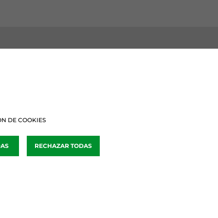
BURU BATZARRAK
Araba Buru Batzar
N DE COOKIES
Bizkai Buru Batzar
DAS
RECHAZAR TODAS
Gipuzko Buru Batzar
Ipar Buru Batzar
Napar Buru Batzar