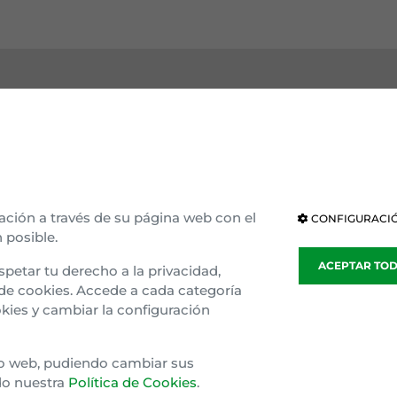
OCE EAJ-PNV
INSTITUCIONES
ización interna
Parlamento Vasco
ación a través de su página web con el
CONFIGURACIÓ
 posible.
ria e ideología
Parlamento de Navarra
ACEPTAR TO
spetar tu derecho a la privacidad,
blea general
Congreso
 de cookies. Accede a cada categoría
kies y cambiar la configuración
sparencia
Senado
o Gaztedi
Parlamento Europeo
tio web, pudiendo cambiar sus
do nuestra
Política de Cookies
.