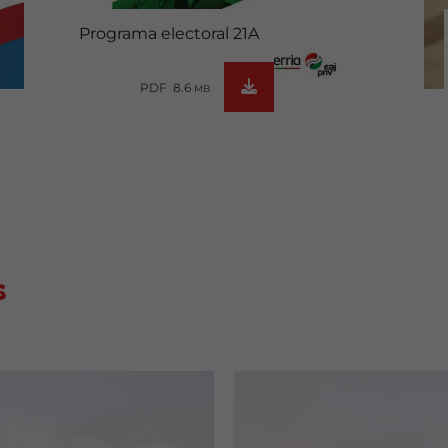
Programa electoral 21A
PDF 8.6
MB
s