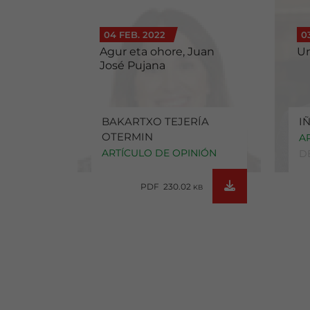
04 FEB. 2022
0
Agur eta ohore, Juan
Un
José Pujana
BAKARTXO TEJERÍA
I
OTERMIN
A
ARTÍCULO DE OPINIÓN
D
PDF 230.02
KB