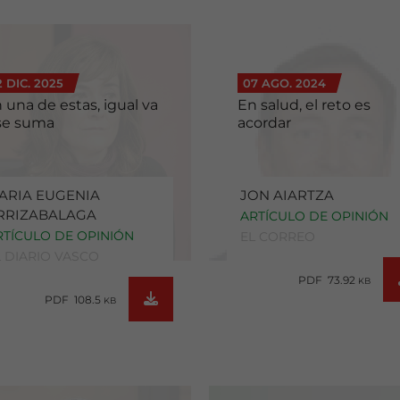
2 DIC. 2025
07 AGO. 2024
 una de estas, igual va
En salud, el reto es
se suma
acordar
ARIA EUGENIA
JON AIARTZA
RRIZABALAGA
ARTÍCULO DE OPINIÓN
RTÍCULO DE OPINIÓN
EL CORREO
L DIARIO VASCO
PDF 73.92
KB
PDF 108.5
KB