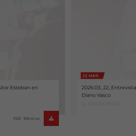
22 MAR.
Aitor Esteban en
2026.03_22_Entrevista
Diario Vasco
EL DIARIO VASCO
PDF 359.41
KB