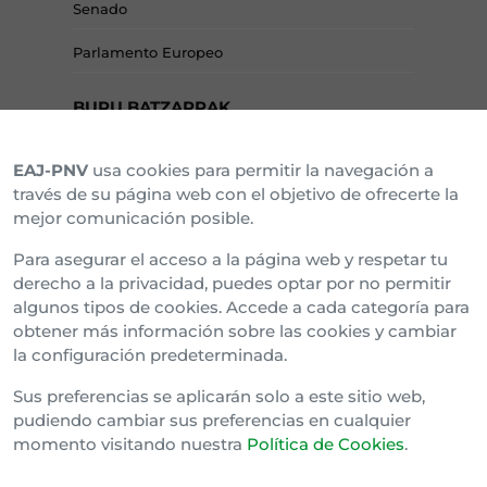
Senado
Parlamento Europeo
BURU BATZARRAK
EAJ-PNV
usa cookies para permitir la navegación a
Araba Buru Batzar
través de su página web con el objetivo de ofrecerte la
mejor comunicación posible.
Bizkai Buru Batzar
Para asegurar el acceso a la página web y respetar tu
Gipuzko Buru Batzar
derecho a la privacidad, puedes optar por no permitir
algunos tipos de cookies. Accede a cada categoría para
Ipar Buru Batzar
obtener más información sobre las cookies y cambiar
la configuración predeterminada.
Napar Buru Batzar
Sus preferencias se aplicarán solo a este sitio web,
pudiendo cambiar sus preferencias en cualquier
momento visitando nuestra
Política de Cookies
.