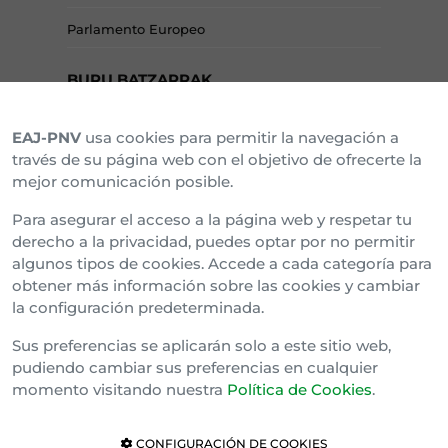
Parlamento Europeo
BURU BATZARRAK
EAJ-PNV
usa cookies para permitir la navegación a
Araba Buru Batzar
través de su página web con el objetivo de ofrecerte la
mejor comunicación posible.
Bizkai Buru Batzar
Para asegurar el acceso a la página web y respetar tu
Gipuzko Buru Batzar
derecho a la privacidad, puedes optar por no permitir
algunos tipos de cookies. Accede a cada categoría para
Ipar Buru Batzar
obtener más información sobre las cookies y cambiar
la configuración predeterminada.
Napar Buru Batzar
Sus preferencias se aplicarán solo a este sitio web,
pudiendo cambiar sus preferencias en cualquier
momento visitando nuestra
Política de Cookies
.
CONFIGURACIÓN DE COOKIES