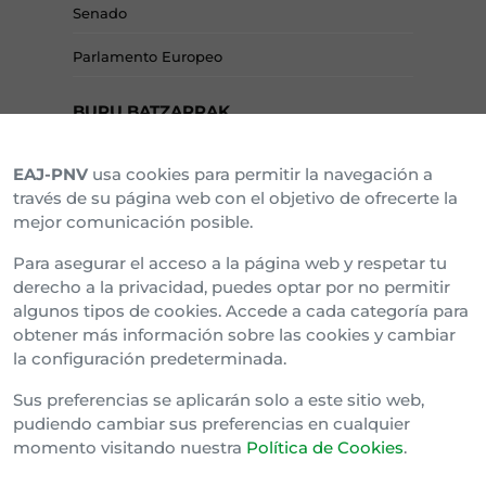
Senado
Parlamento Europeo
BURU BATZARRAK
EAJ-PNV
usa cookies para permitir la navegación a
Araba Buru Batzar
través de su página web con el objetivo de ofrecerte la
mejor comunicación posible.
Bizkai Buru Batzar
Para asegurar el acceso a la página web y respetar tu
Gipuzko Buru Batzar
derecho a la privacidad, puedes optar por no permitir
algunos tipos de cookies. Accede a cada categoría para
Ipar Buru Batzar
obtener más información sobre las cookies y cambiar
la configuración predeterminada.
Napar Buru Batzar
Sus preferencias se aplicarán solo a este sitio web,
pudiendo cambiar sus preferencias en cualquier
momento visitando nuestra
Política de Cookies
.