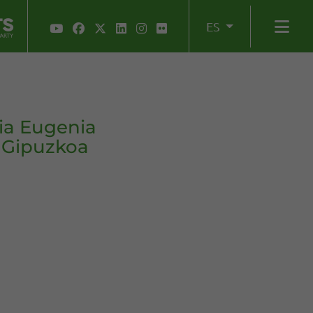
ES
ria Eugenia
e Gipuzkoa