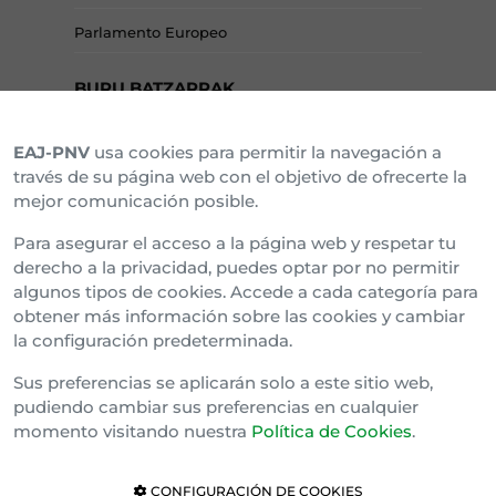
Parlamento Europeo
BURU BATZARRAK
EAJ-PNV
usa cookies para permitir la navegación a
Araba Buru Batzar
través de su página web con el objetivo de ofrecerte la
mejor comunicación posible.
Bizkai Buru Batzar
Para asegurar el acceso a la página web y respetar tu
Gipuzko Buru Batzar
derecho a la privacidad, puedes optar por no permitir
algunos tipos de cookies. Accede a cada categoría para
Ipar Buru Batzar
obtener más información sobre las cookies y cambiar
la configuración predeterminada.
Napar Buru Batzar
Sus preferencias se aplicarán solo a este sitio web,
pudiendo cambiar sus preferencias en cualquier
momento visitando nuestra
Política de Cookies
.
CONFIGURACIÓN DE COOKIES