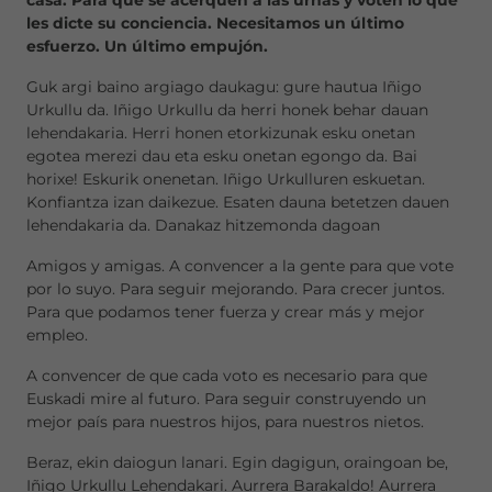
casa. Para que se acerquen a las urnas y voten lo que
les dicte su conciencia. Necesitamos un último
esfuerzo. Un último empujón.
Guk argi baino argiago daukagu: gure hautua Iñigo
Urkullu da. Iñigo Urkullu da herri honek behar dauan
lehendakaria. Herri honen etorkizunak esku onetan
egotea merezi dau eta esku onetan egongo da. Bai
horixe! Eskurik onenetan. Iñigo Urkulluren eskuetan.
Konfiantza izan daikezue. Esaten dauna betetzen dauen
lehendakaria da. Danakaz hitzemonda dagoan
Amigos y amigas. A convencer a la gente para que vote
por lo suyo. Para seguir mejorando. Para crecer juntos.
Para que podamos tener fuerza y crear más y mejor
empleo.
A convencer de que cada voto es necesario para que
Euskadi mire al futuro. Para seguir construyendo un
mejor país para nuestros hijos, para nuestros nietos.
Beraz, ekin daiogun lanari. Egin dagigun, oraingoan be,
Iñigo Urkullu Lehendakari. Aurrera Barakaldo! Aurrera