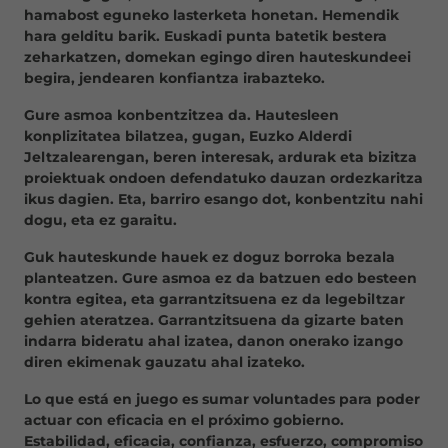
hamabost eguneko lasterketa honetan. Hemendik
hara gelditu barik. Euskadi punta batetik bestera
zeharkatzen, domekan egingo diren hauteskundeei
begira, jendearen konfiantza irabazteko.
Gure asmoa konbentzitzea da. Hautesleen
konplizitatea bilatzea, gugan, Euzko Alderdi
Jeltzalearengan, beren interesak, ardurak eta bizitza
proiektuak ondoen defendatuko dauzan ordezkaritza
ikus dagien. Eta, barriro esango dot, konbentzitu nahi
dogu, eta ez garaitu.
Guk hauteskunde hauek ez doguz borroka bezala
planteatzen. Gure asmoa ez da batzuen edo besteen
kontra egitea, eta garrantzitsuena ez da legebiltzar
gehien ateratzea. Garrantzitsuena da gizarte baten
indarra bideratu ahal izatea, danon onerako izango
diren ekimenak gauzatu ahal izateko.
Lo que está en juego es sumar voluntades para poder
actuar con eficacia en el próximo gobierno.
Estabilidad, eficacia, confianza, esfuerzo, compromiso