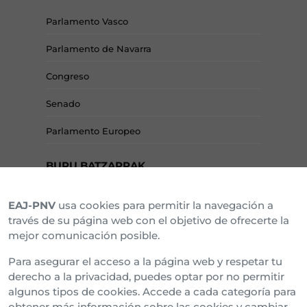
Parlamento Vasco
Parlamento de Navarra
Congreso
Senado
Parlamento Europeo
BURU BATZARRAK
EAJ-PNV
usa cookies para permitir la navegación a
Araba Buru Batzar
través de su página web con el objetivo de ofrecerte la
mejor comunicación posible.
Bizkai Buru Batzar
Para asegurar el acceso a la página web y respetar tu
Gipuzko Buru Batzar
derecho a la privacidad, puedes optar por no permitir
algunos tipos de cookies. Accede a cada categoría para
Ipar Buru Batzar
obtener más información sobre las cookies y cambiar