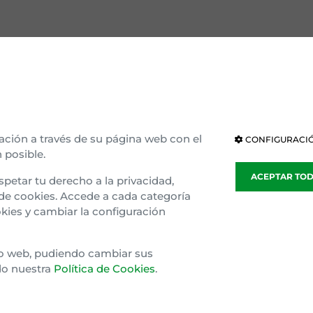
OCE EAJ-PNV
INSTITUCIONES
ización interna
Parlamento Vasco
ria e ideología
Parlamento de Navarra
ación a través de su página web con el
CONFIGURACIÓ
 posible.
blea general
Congreso
ACEPTAR TO
spetar tu derecho a la privacidad,
sparencia
Senado
 de cookies. Accede a cada categoría
kies y cambiar la configuración
o Gaztedi
Parlamento Europeo
tio web, pudiendo cambiar sus
do nuestra
Política de Cookies
.