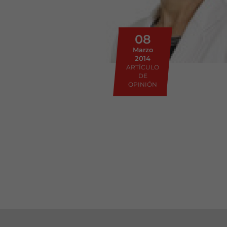
08
Marzo
2014
ARTÍCULO
DE
OPINIÓN