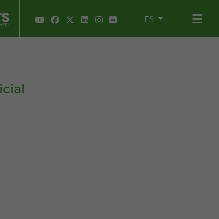
ES
cial