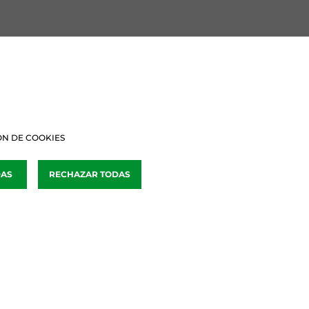
BURU BATZARRAK
Araba Buru Batzar
Bizkai Buru Batzar
N DE COOKIES
Gipuzko Buru Batzar
DAS
RECHAZAR TODAS
Ipar Buru Batzar
Napar Buru Batzar