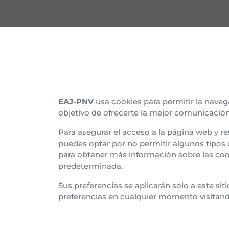
CONTACTO
CON
Nuestras sedes
Organ
Afíliate
Histo
EAJ-PNV
usa cookies para permitir la naveg
objetivo de ofrecerte la mejor comunicación
Suscríbete al boletín
Asam
Para asegurar el acceso a la página web y re
Tran
puedes optar por no permitir algunos tipos
para obtener más información sobre las coo
Euzk
predeterminada.
Sus preferencias se aplicarán solo a este si
preferencias en cualquier momento visitan