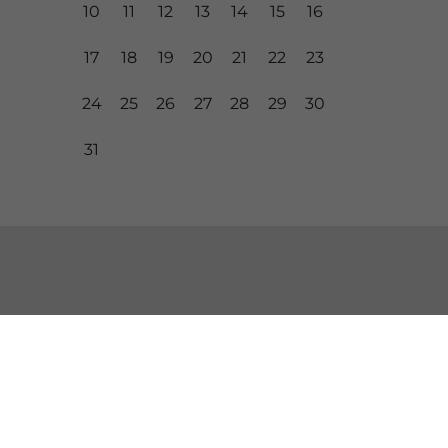
10
11
12
13
14
15
16
17
18
19
20
21
22
23
24
25
26
27
28
29
30
31
BURU BATZARRAK
Araba Buru Batzar