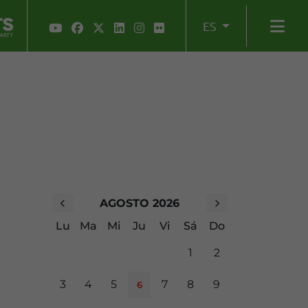
ES
AGOSTO 2026
Lu
Ma
Mi
Ju
Vi
Sá
Do
1
2
3
4
5
7
8
9
6