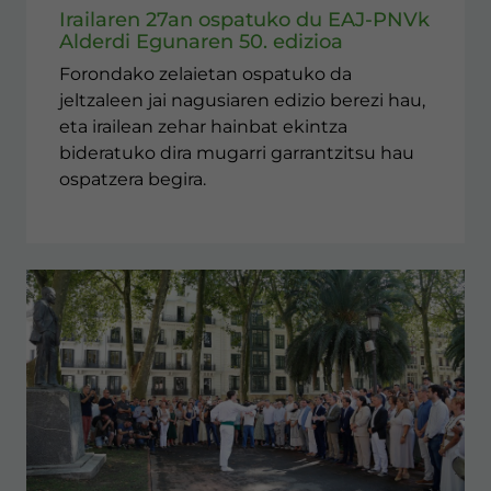
Irailaren 27an ospatuko du EAJ-PNVk
Alderdi Egunaren 50. edizioa
Forondako zelaietan ospatuko da
jeltzaleen jai nagusiaren edizio berezi hau,
eta irailean zehar hainbat ekintza
bideratuko dira mugarri garrantzitsu hau
ospatzera begira.