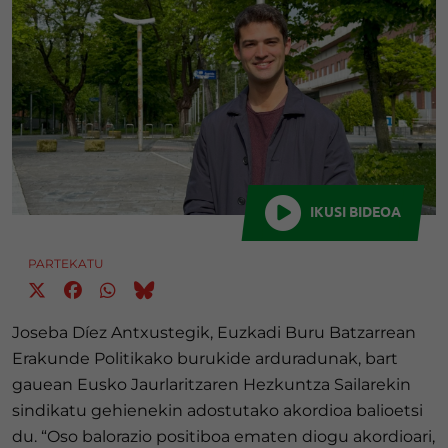
IKUSI BIDEOA
PARTEKATU
Joseba Díez Antxustegik, Euzkadi Buru Batzarrean
Erakunde Politikako burukide arduradunak, bart
gauean Eusko Jaurlaritzaren Hezkuntza Sailarekin
sindikatu gehienekin adostutako akordioa balioetsi
du. “Oso balorazio positiboa ematen diogu akordioari,