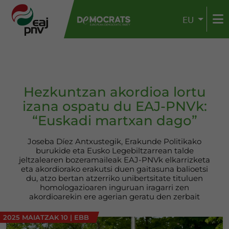
EU
Hezkuntzan akordioa lortu
izana ospatu du EAJ-PNVk:
“Euskadi martxan dago”
Joseba Díez Antxustegik, Erakunde Politikako
burukide eta Eusko Legebiltzarrean talde
jeltzalearen bozeramaileak EAJ-PNVk elkarrizketa
eta akordiorako erakutsi duen gaitasuna balioetsi
du, atzo bertan atzerriko unibertsitate tituluen
homologazioaren inguruan iragarri zen
akordioarekin ere agerian geratu den zerbait
2025 MAIATZAK 10
|
EBB