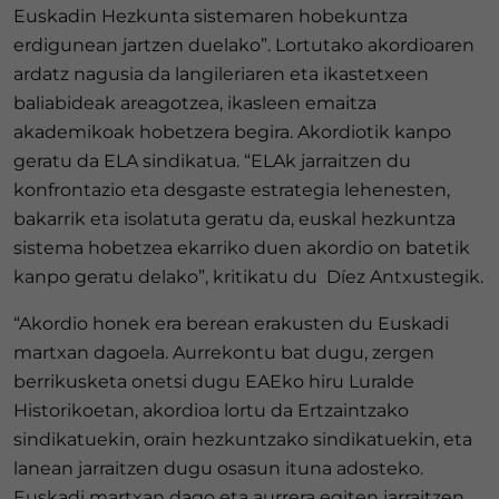
Euskadin Hezkunta sistemaren hobekuntza
erdigunean jartzen duelako”. Lortutako akordioaren
ardatz nagusia da langileriaren eta ikastetxeen
baliabideak areagotzea, ikasleen emaitza
akademikoak hobetzera begira. Akordiotik kanpo
geratu da ELA sindikatua. “ELAk jarraitzen du
konfrontazio eta desgaste estrategia lehenesten,
bakarrik eta isolatuta geratu da, euskal hezkuntza
sistema hobetzea ekarriko duen akordio on batetik
kanpo geratu delako”, kritikatu du Díez Antxustegik.
“Akordio honek era berean erakusten du Euskadi
martxan dagoela. Aurrekontu bat dugu, zergen
berrikusketa onetsi dugu EAEko hiru Luralde
Historikoetan, akordioa lortu da Ertzaintzako
sindikatuekin, orain hezkuntzako sindikatuekin, eta
lanean jarraitzen dugu osasun ituna adosteko.
Euskadi martxan dago eta aurrera egiten jarraitzen