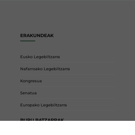
ERAKUNDEAK
Eusko Legebiltzarra
Nafarroako Legebiltzarra
Kongresua
Senatua
Europako Legebiltzarra
BURU BATZARRAK