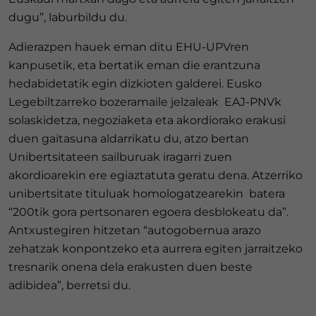
dugu”, laburbildu du.
Adierazpen hauek eman ditu EHU-UPVren
kanpusetik, eta bertatik eman die erantzuna
hedabidetatik egin dizkioten galderei. Eusko
Legebiltzarreko bozeramaile jelzaleak EAJ-PNVk
solaskidetza, negoziaketa eta akordiorako erakusi
duen gaitasuna aldarrikatu du, atzo bertan
Unibertsitateen sailburuak iragarri zuen
akordioarekin ere egiaztatuta geratu dena. Atzerriko
unibertsitate tituluak homologatzearekin batera
“200tik gora pertsonaren egoera desblokeatu da”.
Antxustegiren hitzetan “autogobernua arazo
zehatzak konpontzeko eta aurrera egiten jarraitzeko
tresnarik onena dela erakusten duen beste
adibidea”, berretsi du.