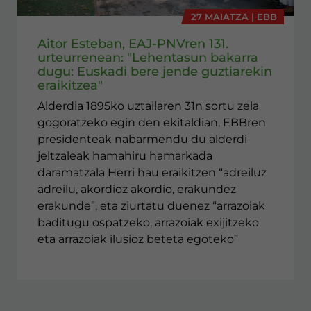
27 MAIATZA | EBB
Aitor Esteban, EAJ-PNVren 131.
urteurrenean: "Lehentasun bakarra
dugu: Euskadi bere jende guztiarekin
eraikitzea"
Alderdia 1895ko uztailaren 31n sortu zela
gogoratzeko egin den ekitaldian, EBBren
presidenteak nabarmendu du alderdi
jeltzaleak hamahiru hamarkada
daramatzala Herri hau eraikitzen “adreiluz
adreilu, akordioz akordio, erakundez
erakunde”, eta ziurtatu duenez “arrazoiak
baditugu ospatzeko, arrazoiak exijitzeko
eta arrazoiak ilusioz beteta egoteko”