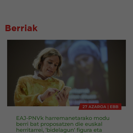
Berriak
27 AZAROA | EBB
EAJ-PNVk harremanetarako modu
berri bat proposatzen die euskal
herritarrei, ‘bidelagun‘ figura eta