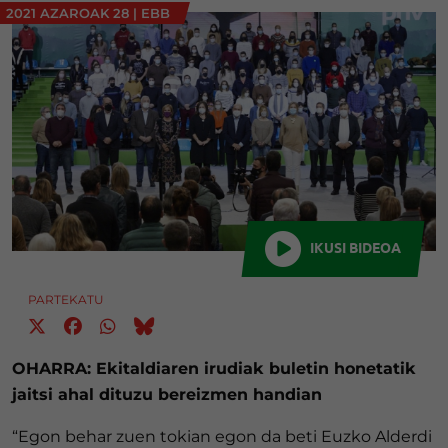
2021 AZAROAK 28
|
EBB
IKUSI BIDEOA
PARTEKATU
OHARRA: Ekitaldiaren irudiak buletin honetatik
jaitsi ahal dituzu bereizmen handian
“Egon behar zuen tokian egon da beti Euzko Alderdi