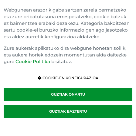
Webgunean arazorik gabe sartzen zarela bermatzeko
eta zure pribatutasuna errespetatzeko, cookie batzuk
ez baimentzea erabaki dezakezu. Kategoria bakoitzean
sartu cookie-ei buruzko informazio gehiago jasotzeko
eta aldez aurretik konfigurazioa aldatzeko.
Zure aukerak aplikatuko dira webgune honetan soilik,
eta aukera horiek edozein momentutan alda daitezke
gure
Cookie Politika
bisitatuz.
COOKIE-EN KONFIGURAZIOA
GUZTIAK ONARTU
GUZTIAK BAZTERTU