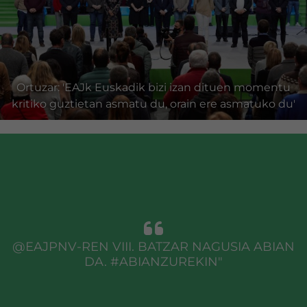
Ortuzar: 'EAJk Euskadik bizi izan dituen momentu
kritiko guztietan asmatu du, orain ere asmatuko du'
@EAJPNV-REN VIII. BATZAR NAGUSIA ABIAN
DA. #ABIANZUREKIN"