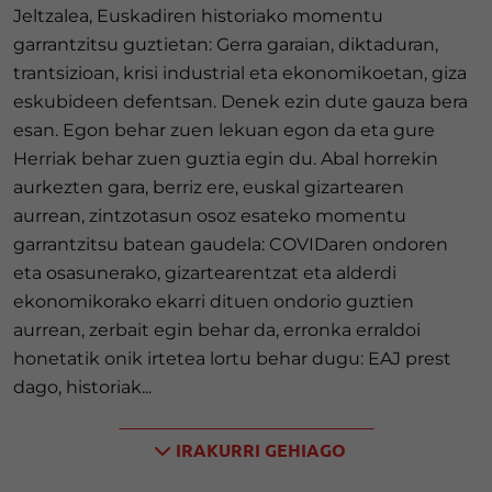
Jeltzalea, Euskadiren historiako momentu
garrantzitsu guztietan: Gerra garaian, diktaduran,
trantsizioan, krisi industrial eta ekonomikoetan, giza
eskubideen defentsan. Denek ezin dute gauza bera
esan. Egon behar zuen lekuan egon da eta gure
Herriak behar zuen guztia egin du. Abal horrekin
aurkezten gara, berriz ere, euskal gizartearen
aurrean, zintzotasun osoz esateko momentu
garrantzitsu batean gaudela: COVIDaren ondoren
eta osasunerako, gizartearentzat eta alderdi
ekonomikorako ekarri dituen ondorio guztien
aurrean, zerbait egin behar da, erronka erraldoi
honetatik onik irtetea lortu behar dugu: EAJ prest
dago, historiak...
IRAKURRI GEHIAGO