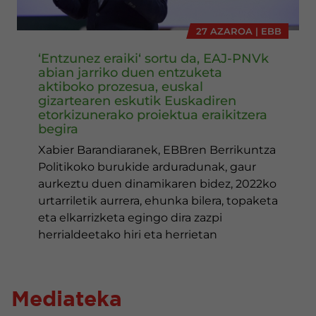
27 AZAROA | EBB
‘Entzunez eraiki‘ sortu da, EAJ-PNVk
abian jarriko duen entzuketa
aktiboko prozesua, euskal
gizartearen eskutik Euskadiren
etorkizunerako proiektua eraikitzera
begira
Xabier Barandiaranek, EBBren Berrikuntza
Politikoko burukide arduradunak, gaur
aurkeztu duen dinamikaren bidez, 2022ko
urtarriletik aurrera, ehunka bilera, topaketa
eta elkarrizketa egingo dira zazpi
herrialdeetako hiri eta herrietan
Mediateka