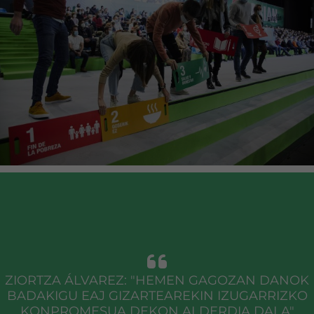
ZIORTZA ÁLVAREZ: "HEMEN GAGOZAN DANOK
BADAKIGU EAJ GIZARTEAREKIN IZUGARRIZKO
KONPROMESUA DEKON ALDERDIA DALA"