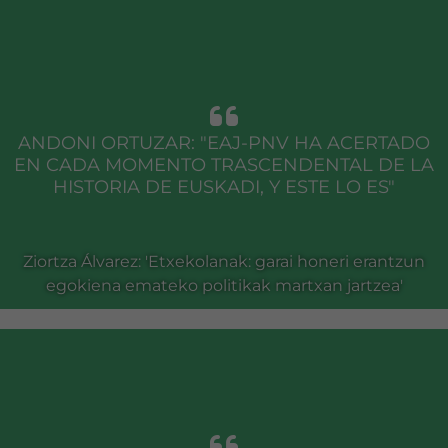
ANDONI ORTUZAR: "EAJ-PNV HA ACERTADO
EN CADA MOMENTO TRASCENDENTAL DE LA
HISTORIA DE EUSKADI, Y ESTE LO ES"
Ziortza Álvarez: 'Etxekolanak: garai honeri erantzun
egokiena emateko politikak martxan jartzea'