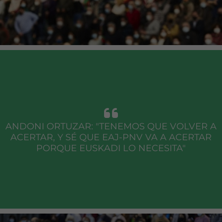
ANDONI ORTUZAR: "TENEMOS QUE VOLVER A
ACERTAR, Y SÉ QUE EAJ-PNV VA A ACERTAR
PORQUE EUSKADI LO NECESITA"