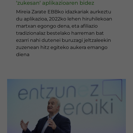
‘zukesan‘ aplikazioaren bidez
Mireia Zarate EBBko idazkariak aurkeztu
du aplikazioa, 2022ko lehen hiruhilekoan
martxan egongo dena, eta afiliazio
tradizionalaz bestelako harreman bat
ezarri nahi dutenei buruzagi jeltzaleekin
zuzenean hitz egiteko aukera emango
diena