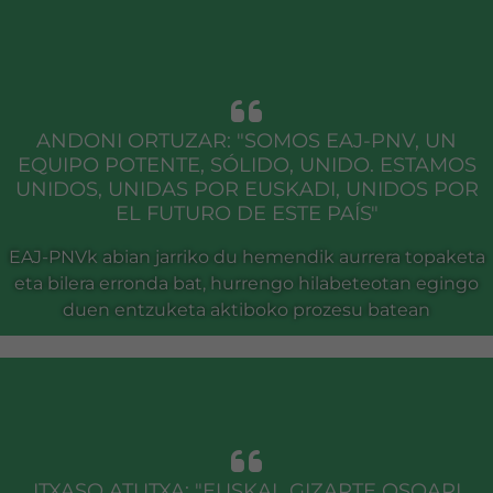
ANDONI ORTUZAR: "SOMOS EAJ-PNV, UN
EQUIPO POTENTE, SÓLIDO, UNIDO. ESTAMOS
UNIDOS, UNIDAS POR EUSKADI, UNIDOS POR
EL FUTURO DE ESTE PAÍS"
EAJ-PNVk abian jarriko du hemendik aurrera topaketa
eta bilera erronda bat, hurrengo hilabeteotan egingo
duen entzuketa aktiboko prozesu batean
ITXASO ATUTXA: "EUSKAL GIZARTE OSOARI