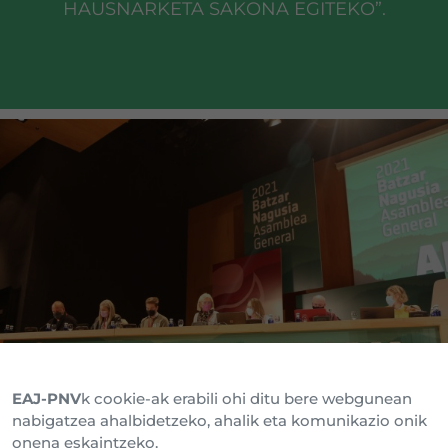
HAUSNARKETA SAKONA EGITEKO”.
EAJ-PNV
k cookie-ak erabili ohi ditu bere webgunean
nabigatzea ahalbidetzeko, ahalik eta komunikazio onik
onena eskaintzeko.