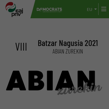
EU
Batzar Nagusia 2021
VIII
ABIAN ZUREKIN