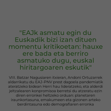
"EAJk asmatu egin du
Euskadik bizi izan dituen
momentu kritikoetan: hauxe
ere bada eta berriro
asmatuko dugu, euskal
hiritargoaren eskutik"
VIII. Batzar Nagusiaren itxieran, Andoni Ortuzarrek
aldarrikatu du EAJ-PNV prest dagoela pandemiatik
ateratzeko bidean Herri hau lideratzeko, eta alderdi
jeltzalearen konpromisoa berretsi du atzeratu ezin
diren erronkei heltzeko orduan: planetaren
iraunkortasuna, emakumeen eta gizonen arteko
berdintasuna edo demografiaren erronka