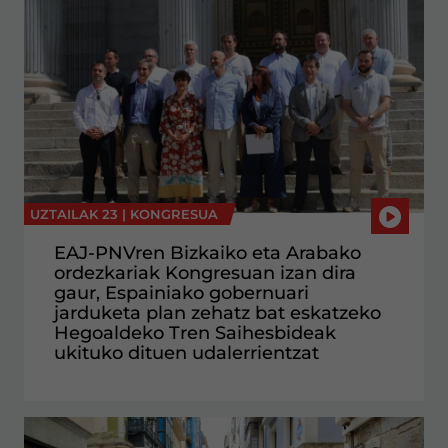
UZTAILAK 23 |
KONGRESUA
EAJ-PNVren Bizkaiko eta Arabako
ordezkariak Kongresuan izan dira
gaur, Espainiako gobernuari
jarduketa plan zehatz bat eskatzeko
Hegoaldeko Tren Saihesbideak
ukituko dituen udalerrientzat