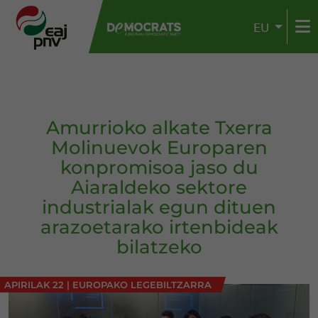
EU
Amurrioko alkate Txerra
Molinuevok Europaren
konpromisoa jaso du
Aiaraldeko sektore
industrialak egun dituen
arazoetarako irtenbideak
bilatzeko
APIRILAK 22
|
EUROPAKO LEGEBILTZARRA