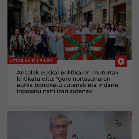
UZTAILAK 12 |
BILBO
Ansolak euskal politikaren muturrak
kritikatu ditu: "gure nortasunaren
aurka borrokatu zutenak eta indarra
inposatu nahi izan zutenak"