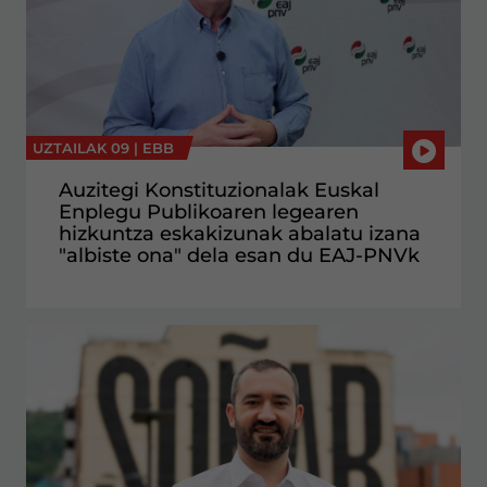
UZTAILAK 09 |
EBB
Auzitegi Konstituzionalak Euskal
Enplegu Publikoaren legearen
hizkuntza eskakizunak abalatu izana
"albiste ona" dela esan du EAJ-PNVk