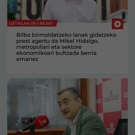
UZTAILAK 06 |
BILBO
Bilbo birmoldatzeko lanak gidatzeko
prest agertu da Mikel Hidalgo,
metropoliari eta sektore
ekonomikoari bultzada berria
emanez