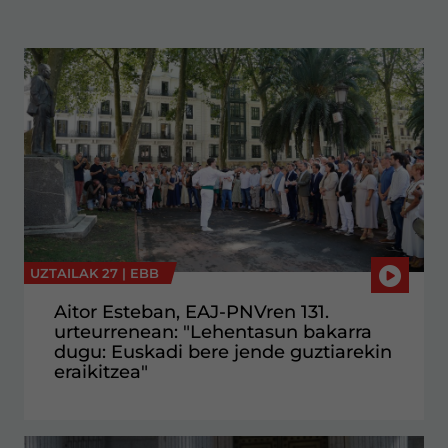
UZTAILAK 27 |
EBB
Aitor Esteban, EAJ-PNVren 131.
urteurrenean: "Lehentasun bakarra
dugu: Euskadi bere jende guztiarekin
eraikitzea"