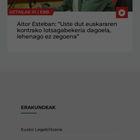
UZTAILAK 01 |
EBB
Aitor Esteban: “Uste dut euskararen
kontrako lotsagabekeria dagoela,
lehenago ez zegoena”
ERAKUNDEAK
Eusko Legebiltzarra