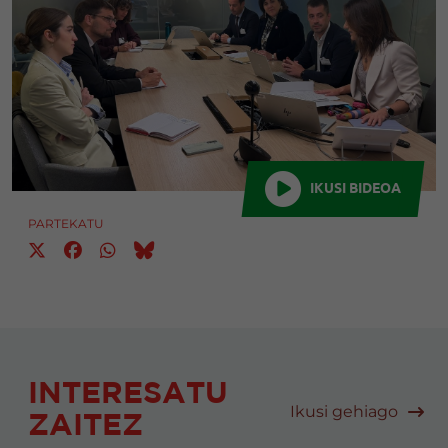
IKUSI BIDEOA
PARTEKATU
INTERESATU
Ikusi gehiago
ZAITEZ