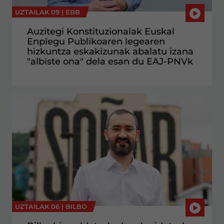
UZTAILAK 09 |
EBB
Auzitegi Konstituzionalak Euskal
Enplegu Publikoaren legearen
hizkuntza eskakizunak abalatu izana
"albiste ona" dela esan du EAJ-PNVk
UZTAILAK 06 |
BILBO