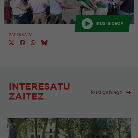
IKUSI BIDEOA
PARTEKATU
INTERESATU
Ikusi gehiago
ZAITEZ