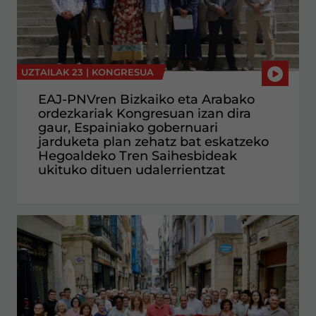
UZTAILAK 23 |
KONGRESUA
EAJ-PNVren Bizkaiko eta Arabako
ordezkariak Kongresuan izan dira
gaur, Espainiako gobernuari
jarduketa plan zehatz bat eskatzeko
Hegoaldeko Tren Saihesbideak
ukituko dituen udalerrientzat