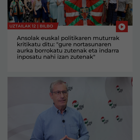
UZTAILAK 12 |
BILBO
Ansolak euskal politikaren muturrak
kritikatu ditu: "gure nortasunaren
aurka borrokatu zutenak eta indarra
inposatu nahi izan zutenak"