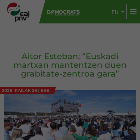
EU
Aitor Esteban: “Euskadi
martxan mantentzen duen
grabitate-zentroa gara”
2025 IRAILAK 28
|
EBB