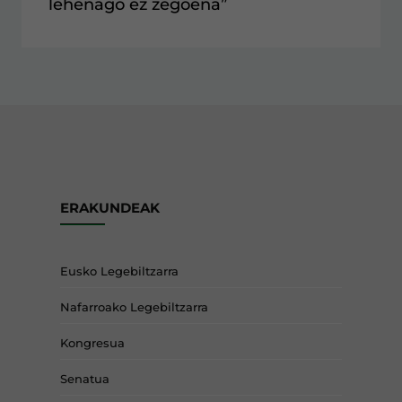
lehenago ez zegoena”
ERAKUNDEAK
Eusko Legebiltzarra
Nafarroako Legebiltzarra
Kongresua
Senatua