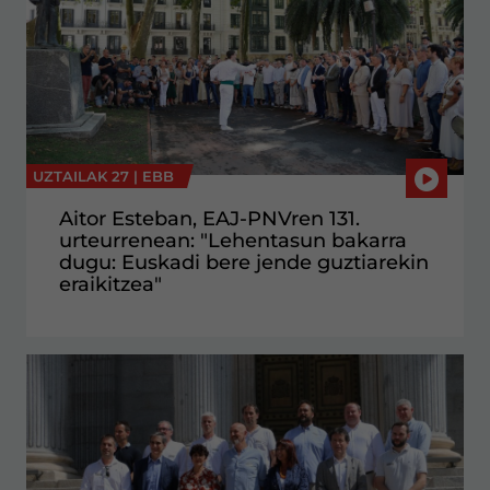
UZTAILAK 27 |
EBB
Aitor Esteban, EAJ-PNVren 131.
urteurrenean: "Lehentasun bakarra
dugu: Euskadi bere jende guztiarekin
eraikitzea"