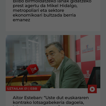
Bilbo birmoldatzeko lanak gidatzeko
prest agertu da Mikel Hidalgo,
metropoliari eta sektore
ekonomikoari bultzada berria
emanez
UZTAILAK 01 |
EBB
Aitor Esteban: “Uste dut euskararen
kontrako lotsagabekeria dagoela,