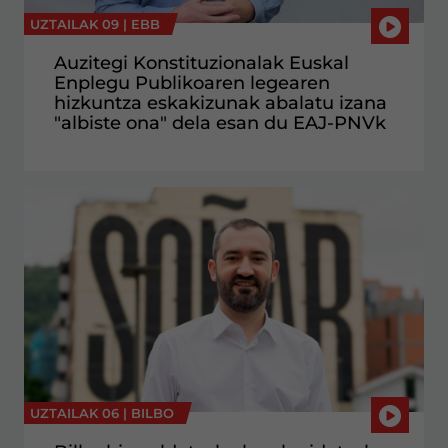
UZTAILAK 09 |
EBB
Auzitegi Konstituzionalak Euskal
Enplegu Publikoaren legearen
hizkuntza eskakizunak abalatu izana
"albiste ona" dela esan du EAJ-PNVk
UZTAILAK 06 |
BILBO