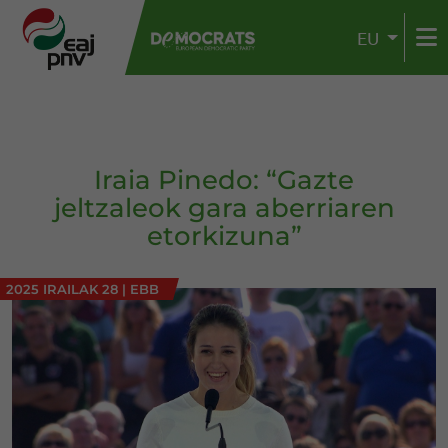
EU
Iraia Pinedo: “Gazte
jeltzaleok gara aberriaren
etorkizuna”
2025 IRAILAK 28
|
EBB