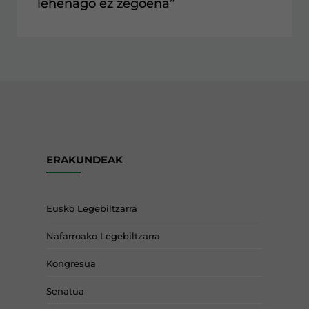
lehenago ez zegoena”
ERAKUNDEAK
Eusko Legebiltzarra
Nafarroako Legebiltzarra
Kongresua
Senatua