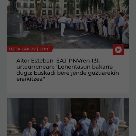
UZTAILAK 27 |
EBB
Aitor Esteban, EAJ-PNVren 131.
urteurrenean: "Lehentasun bakarra
dugu: Euskadi bere jende guztiarekin
eraikitzea"