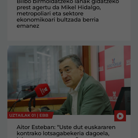
Bilbo birmoldatzeko lanak gidatzeko
prest agertu da Mikel Hidalgo,
metropoliari eta sektore
ekonomikoari bultzada berria
emanez
UZTAILAK 01 |
EBB
Aitor Esteban: “Uste dut euskararen
kontrako lotsagabekeria dagoela,