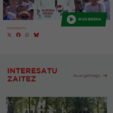
IKUSI BIDEOA
PARTEKATU
INTERESATU
Ikusi gehiago
ZAITEZ