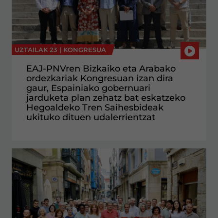
UZTAILAK 23 |
KONGRESUA
EAJ-PNVren Bizkaiko eta Arabako
ordezkariak Kongresuan izan dira
gaur, Espainiako gobernuari
jarduketa plan zehatz bat eskatzeko
Hegoaldeko Tren Saihesbideak
ukituko dituen udalerrientzat