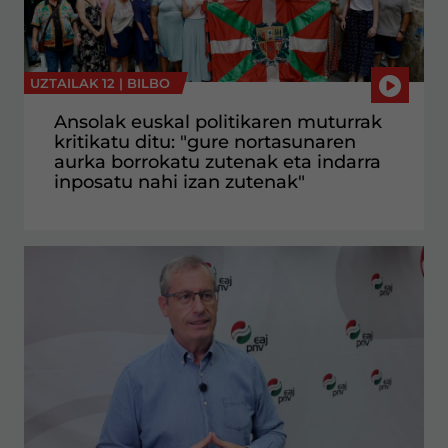
UZTAILAK 12 |
BILBO
Ansolak euskal politikaren muturrak
kritikatu ditu: "gure nortasunaren
aurka borrokatu zutenak eta indarra
inposatu nahi izan zutenak"