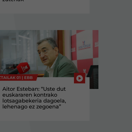
TAILAK 01 |
EBB
Aitor Esteban: “Uste dut
euskararen kontrako
lotsagabekeria dagoela,
lehenago ez zegoena”