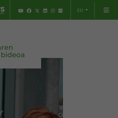
EU
aren
 bideoa