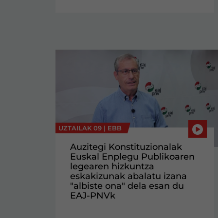
UZTAILAK 09 |
EBB
Auzitegi Konstituzionalak
Euskal Enplegu Publikoaren
legearen hizkuntza
eskakizunak abalatu izana
"albiste ona" dela esan du
EAJ-PNVk