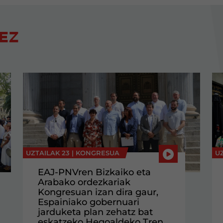
EZ
UZTAILAK 23 |
KONGRESUA
UZ
EAJ-PNVren Bizkaiko eta
Arabako ordezkariak
Kongresuan izan dira gaur,
Espainiako gobernuari
jarduketa plan zehatz bat
eskatzeko Hegoaldeko Tren