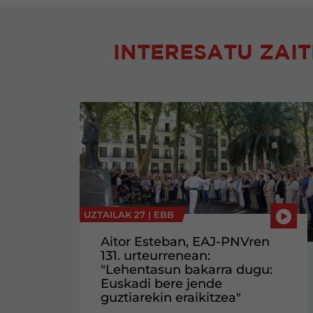
INTERESATU ZAIT
UZTAILAK 27 |
EBB
Aitor Esteban, EAJ-PNVren
131. urteurrenean:
"Lehentasun bakarra dugu:
Euskadi bere jende
guztiarekin eraikitzea"