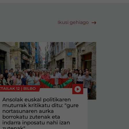
Ikusi gehiago
TAILAK 12 |
BILBO
Ansolak euskal politikaren
muturrak kritikatu ditu: "gure
nortasunaren aurka
borrokatu zutenak eta
indarra inposatu nahi izan
zutenak"