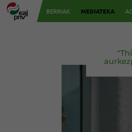
BERRIAK
MEDIATEKA
AG
"Th
aurkez