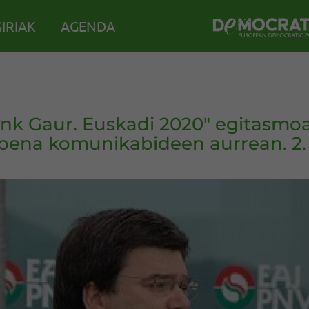
IRIAK
AGENDA
ink Gaur. Euskadi 2020" egitasmo
pena komunikabideen aurrean. 2.