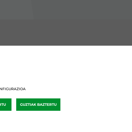
BURU BATZARRAK
Araba Buru Batzar
Bizkai Buru Batzar
NFIGURAZIOA
Gipuzko Buru Batzar
RTU
GUZTIAK BAZTERTU
Ipar Buru Batzar
Napar Buru Batzar