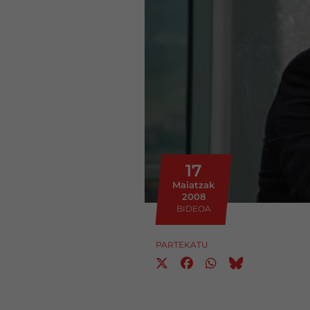
17
Maiatzak
2008
BIDEOA
PARTEKATU