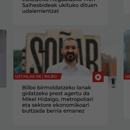
Saihesbideak ukituko dituen
udalerrientzat
UZTAILAK 06 |
BILBO
UZ
Bilbo birmoldatzeko lanak
gidatzeko prest agertu da
Mikel Hidalgo, metropoliari
eta sektore ekonomikoari
bultzada berria emanez