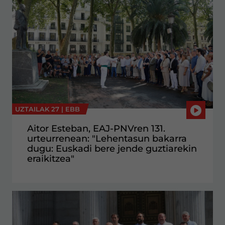
UZTAILAK 27 |
EBB
Aitor Esteban, EAJ-PNVren 131.
urteurrenean: "Lehentasun bakarra
dugu: Euskadi bere jende guztiarekin
eraikitzea"