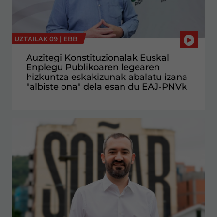
UZTAILAK 09 |
EBB
Auzitegi Konstituzionalak Euskal
Enplegu Publikoaren legearen
hizkuntza eskakizunak abalatu izana
"albiste ona" dela esan du EAJ-PNVk