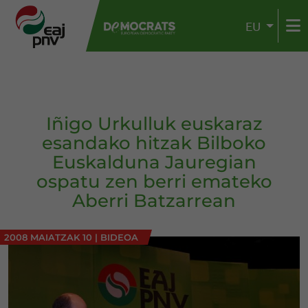
EU
Iñigo Urkulluk euskaraz
esandako hitzak Bilboko
Euskalduna Jauregian
ospatu zen berri emateko
Aberri Batzarrean
2008 MAIATZAK 10
|
BIDEOA