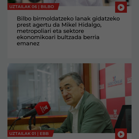
UZTAILAK 06 |
BILBO
Bilbo birmoldatzeko lanak gidatzeko
prest agertu da Mikel Hidalgo,
metropoliari eta sektore
ekonomikoari bultzada berria
emanez
UZTAILAK 01 |
EBB