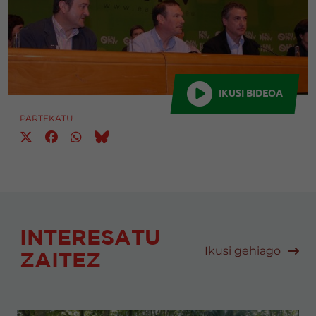
IKUSI BIDEOA
PARTEKATU
INTERESATU
Ikusi gehiago
ZAITEZ