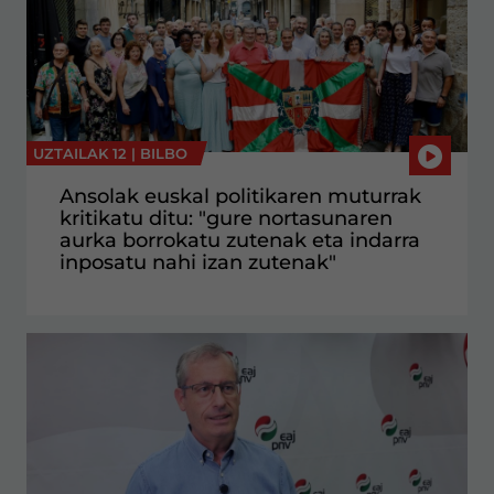
UZTAILAK 12 |
BILBO
Ansolak euskal politikaren muturrak
kritikatu ditu: "gure nortasunaren
aurka borrokatu zutenak eta indarra
inposatu nahi izan zutenak"