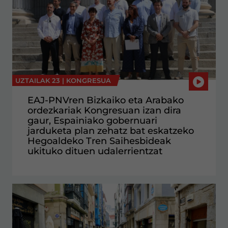
UZTAILAK 23 |
KONGRESUA
EAJ-PNVren Bizkaiko eta Arabako
ordezkariak Kongresuan izan dira
gaur, Espainiako gobernuari
jarduketa plan zehatz bat eskatzeko
Hegoaldeko Tren Saihesbideak
ukituko dituen udalerrientzat