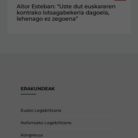
Aitor Esteban: “Uste dut euskararen
kontrako lotsagabekeria dagoela,
lehenago ez zegoena”
ERAKUNDEAK
Eusko Legebiltzarra
Nafarroako Legebiltzarra
Kongresua