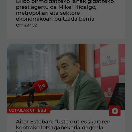
Bilbo birmoldatzeko lanak gidatzeko
prest agertu da Mikel Hidalgo,
metropoliari eta sektore
ekonomikoari bultzada berria
emanez
UZTAILAK 01 |
EBB
Aitor Esteban: “Uste dut euskararen
kontrako lotsagabekeria dagoela,