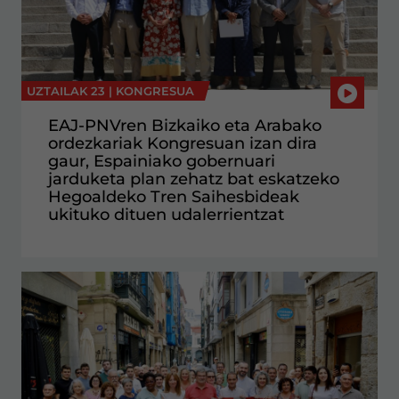
UZTAILAK 23 |
KONGRESUA
EAJ-PNVren Bizkaiko eta Arabako
ordezkariak Kongresuan izan dira
gaur, Espainiako gobernuari
jarduketa plan zehatz bat eskatzeko
Hegoaldeko Tren Saihesbideak
ukituko dituen udalerrientzat