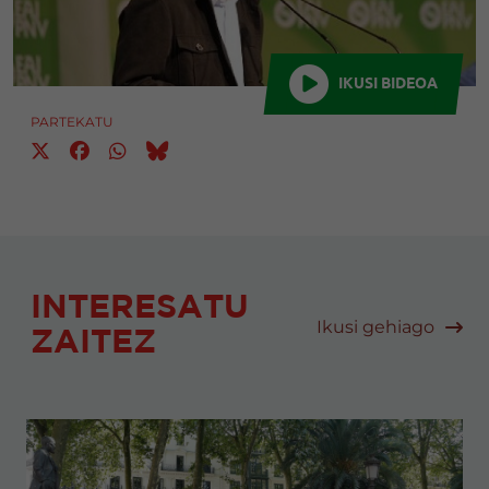
IKUSI BIDEOA
PARTEKATU
INTERESATU
Ikusi gehiago
ZAITEZ