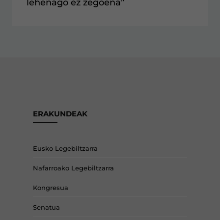
lehenago ez zegoena”
ERAKUNDEAK
Eusko Legebiltzarra
Nafarroako Legebiltzarra
Kongresua
Senatua