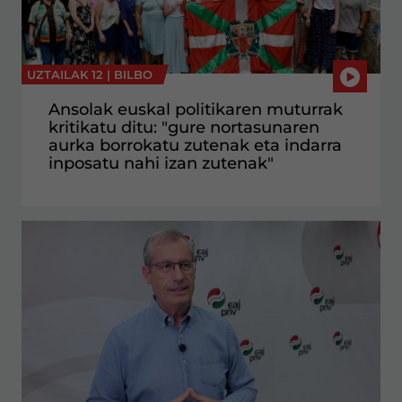
UZTAILAK 12 |
BILBO
Ansolak euskal politikaren muturrak
kritikatu ditu: "gure nortasunaren
aurka borrokatu zutenak eta indarra
inposatu nahi izan zutenak"