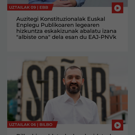
UZTAILAK 09 |
EBB
Auzitegi Konstituzionalak Euskal
Enplegu Publikoaren legearen
hizkuntza eskakizunak abalatu izana
"albiste ona" dela esan du EAJ-PNVk
UZTAILAK 06 |
BILBO