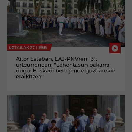
UZTAILAK 27 |
EBB
Aitor Esteban, EAJ-PNVren 131.
urteurrenean: "Lehentasun bakarra
dugu: Euskadi bere jende guztiarekin
eraikitzea"