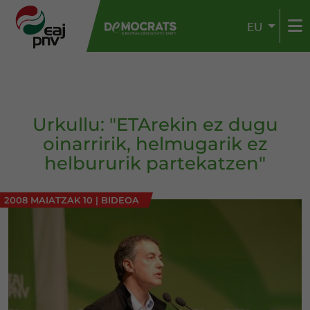
EU
Urkullu: "ETArekin ez dugu
oinarririk, helmugarik ez
helbururik partekatzen"
2008 MAIATZAK 10
|
BIDEOA