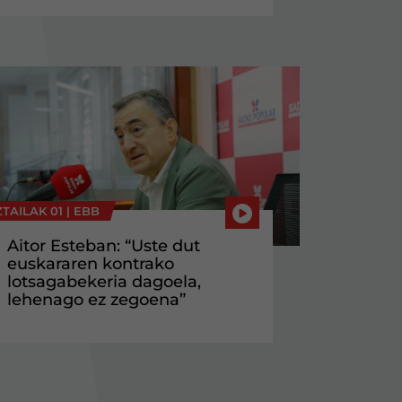
TAILAK 01 |
EBB
Aitor Esteban: “Uste dut
euskararen kontrako
lotsagabekeria dagoela,
lehenago ez zegoena”