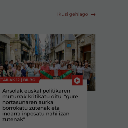
Ikusi gehiago
TAILAK 12 |
BILBO
Ansolak euskal politikaren
muturrak kritikatu ditu: "gure
nortasunaren aurka
borrokatu zutenak eta
indarra inposatu nahi izan
zutenak"