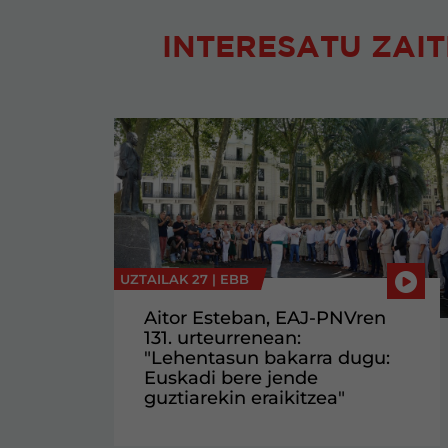
INTERESATU ZAIT
UZTAILAK 27 |
EBB
Aitor Esteban, EAJ-PNVren
131. urteurrenean:
"Lehentasun bakarra dugu:
Euskadi bere jende
guztiarekin eraikitzea"