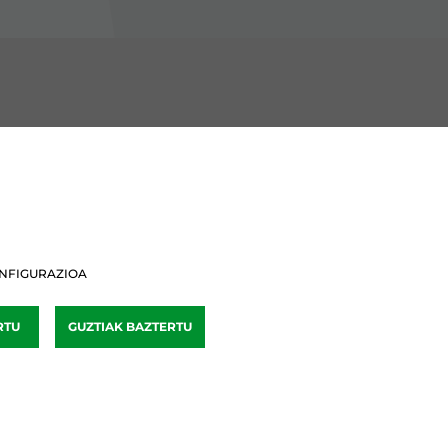
BURU BATZARRAK
Araba Buru Batzar
Bizkai Buru Batzar
NFIGURAZIOA
Gipuzko Buru Batzar
RTU
GUZTIAK BAZTERTU
Ipar Buru Batzar
Napar Buru Batzar