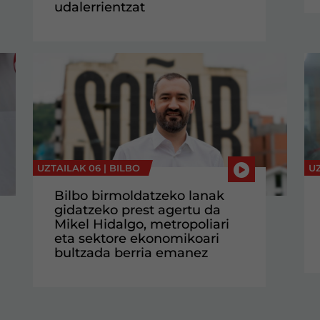
udalerrientzat
UZTAILAK 06 |
BILBO
UZ
Bilbo birmoldatzeko lanak
gidatzeko prest agertu da
Mikel Hidalgo, metropoliari
eta sektore ekonomikoari
bultzada berria emanez