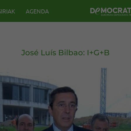
IRIAK
AGENDA
José Luís Bilbao: I+G+B