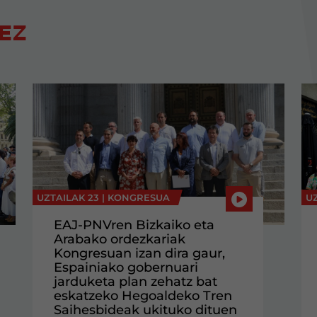
EZ
UZTAILAK 23 |
KONGRESUA
UZ
EAJ-PNVren Bizkaiko eta
Arabako ordezkariak
Kongresuan izan dira gaur,
Espainiako gobernuari
jarduketa plan zehatz bat
eskatzeko Hegoaldeko Tren
Saihesbideak ukituko dituen