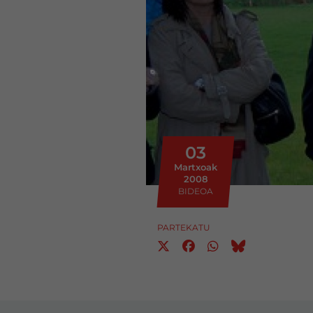
03
Martxoak
2008
BIDEOA
PARTEKATU