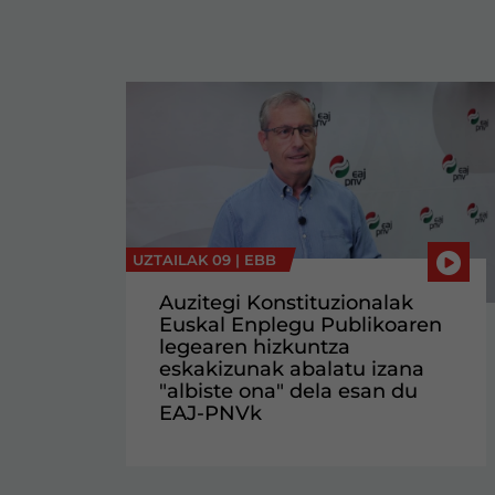
UZTAILAK 09 |
EBB
Auzitegi Konstituzionalak
Euskal Enplegu Publikoaren
legearen hizkuntza
eskakizunak abalatu izana
"albiste ona" dela esan du
EAJ-PNVk