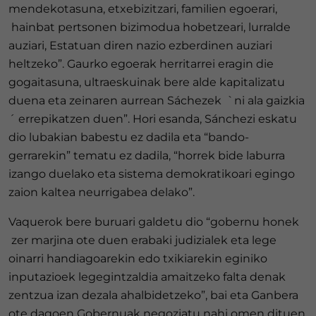
mendekotasuna, etxebizitzari, familien egoerari,
hainbat pertsonen bizimodua hobetzeari, lurralde
auziari, Estatuan diren nazio ezberdinen auziari
heltzeko”. Gaurko egoerak herritarrei eragin die
gogaitasuna, ultraeskuinak bere alde kapitalizatu
duena eta zeinaren aurrean Sáchezek `ni ala gaizkia
´ errepikatzen duen”. Hori esanda, Sánchezi eskatu
dio lubakian babestu ez dadila eta “bando-
gerrarekin” tematu ez dadila, “horrek bide laburra
izango duelako eta sistema demokratikoari egingo
zaion kaltea neurrigabea delako”.
Vaquerok bere buruari galdetu dio “gobernu honek
zer marjina ote duen erabaki judizialek eta lege
oinarri handiagoarekin edo txikiarekin eginiko
inputazioek legegintzaldia amaitzeko falta denak
zentzua izan dezala ahalbidetzeko”, bai eta Ganbera
ote dagoen Gobernuak negoziatu nahi omen dituen