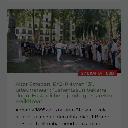
27 EKAINA | EBB
Aitor Esteban, EAJ-PNVren 131.
urteurrenean: "Lehentasun bakarra
dugu: Euskadi bere jende guztiarekin
eraikitzea"
Alderdia 1895ko uztailaren 31n sortu zela
gogoratzeko egin den ekitaldian, EBBren
presidenteak nabarmendu du alderdi