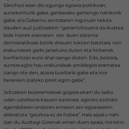
Sánchezi esan dio egungo egoera politikoan,
aurrekonturik gabe, ganberako gehiengo nahikorik
gabe, eta Gobernu zentralaren inguruan irekita
dauden auzi judizialekin “garrantzitsuena da ikustea
bide horrek eramaten ote duen sistema
demokratikoak bizirik dirauen tokiren batetara, non
erakundeek garbi jarraituko duten eta hiritarrek
konfiantzari eutsi ahal izango dioten. Edo, bestela,
aurrera egite hau erakundeak amildegira eramatea
izango ote den, atzera bueltarik gabe eta inor
berarekin joateko prest egon gabe”.
Jeltzaleen bozeramaileak gogora ekarri du iazko
udan ustelkeria kasuen karietara eginiko ezohiko
agerraldiaren ondoren ematen zen egoerarekin
alderatuta “gaurkoa ez da hobea”. Hala aipatu nahi
izan du Auzitegi Gorenak eman duen epaia, ministro