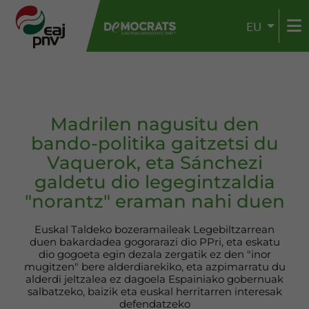
EU
Madrilen nagusitu den
bando-politika gaitzetsi du
Vaquerok, eta Sánchezi
galdetu dio legegintzaldia
"norantz" eraman nahi duen
Euskal Taldeko bozeramaileak Legebiltzarrean
duen bakardadea gogorarazi dio PPri, eta eskatu
dio gogoeta egin dezala zergatik ez den "inor
mugitzen" bere alderdiarekiko, eta azpimarratu du
alderdi jeltzalea ez dagoela Espainiako gobernuak
salbatzeko, baizik eta euskal herritarren interesak
defendatzeko