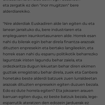
eta zergatik ez den "inor mugitzen" bere
alderdiarekiko.
"Nire alderdiak Euskadiren alde lan egiten du eta
lanean jarraituko du, bere industriaren eta
enpleguaren iraunkortasunaren alde. Horrek esan
nahi du bilerak egin behar direla finantza-arazoak
dituzten enpresekin eta bertako langileekin, eta
horrek esan nahi du esparru politikotik beharrezko
laguntzak iristen lagundu behar zaiela, eta
ordezkaritza dugun lekuetan behar diren ekimen
guztiak erregistratu behar direla, zuek eta Ganbera
honetako beste alderdi batzuek zuen lurraldeetan
arazoak dituzten enpresekin egiten duzuen bezala.
Edo ez dute horrela egiten? Eta jokoaren arauen
barruan egiten dugu, ez beste batzuk bezala, lege-
esparrutik ateratzen den edozein jarduerak ez