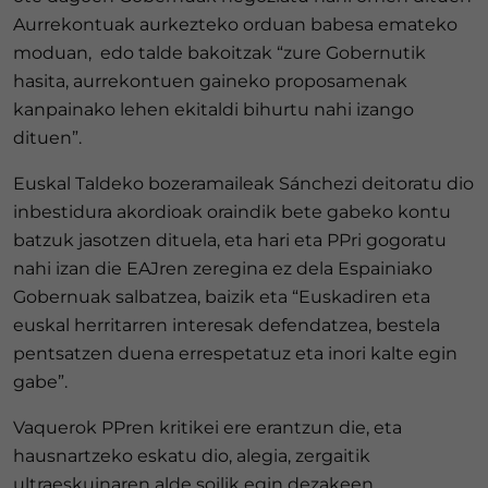
Aurrekontuak aurkezteko orduan babesa emateko
moduan, edo talde bakoitzak “zure Gobernutik
hasita, aurrekontuen gaineko proposamenak
kanpainako lehen ekitaldi bihurtu nahi izango
dituen”.
Euskal Taldeko bozeramaileak Sánchezi deitoratu dio
inbestidura akordioak oraindik bete gabeko kontu
batzuk jasotzen dituela, eta hari eta PPri gogoratu
nahi izan die EAJren zeregina ez dela Espainiako
Gobernuak salbatzea, baizik eta “Euskadiren eta
euskal herritarren interesak defendatzea, bestela
pentsatzen duena errespetatuz eta inori kalte egin
gabe”.
Vaquerok PPren kritikei ere erantzun die, eta
hausnartzeko eskatu dio, alegia, zergaitik
ultraeskuinaren alde soilik egin dezakeen