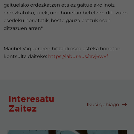
gaituelako ordezkatzen eta ez gaituelako inoiz
ordezkatuko, zuek, une honetan betetzen dituzuen
eserleku horietatik, beste gauza batzuk esan
ditzazuen arren".
Maribel Vaqueroren hitzaldi osoa esteka honetan
kontsulta daiteke:
https://labur.eus/ravj6w8f
Interesatu
Ikusi gehiago
Zaitez