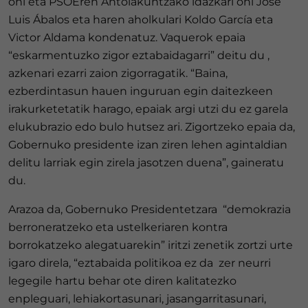
ohi eta PSOEren Antolakuntzako idazkari ohi José
Luis Ábalos eta haren aholkulari Koldo García eta
Victor Aldama kondenatuz. Vaquerok epaia
“eskarmentuzko zigor eztabaidagarri” deitu du ,
azkenari ezarri zaion zigorragatik. “Baina,
ezberdintasun hauen inguruan egin daitezkeen
irakurketetatik harago, epaiak argi utzi du ez garela
elukubrazio edo bulo hutsez ari. Zigortzeko epaia da,
Gobernuko presidente izan ziren lehen agintaldian
delitu larriak egin zirela jasotzen duena”, gaineratu
du.
Arazoa da, Gobernuko Presidentetzara “demokrazia
berroneratzeko eta ustelkeriaren kontra
borrokatzeko alegatuarekin” iritzi zenetik zortzi urte
igaro direla, “eztabaida politikoa ez da zer neurri
legegile hartu behar ote diren kalitatezko
enpleguari, lehiakortasunari, jasangarritasunari,