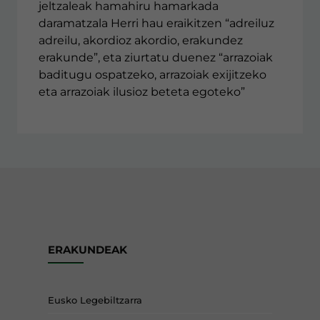
jeltzaleak hamahiru hamarkada
daramatzala Herri hau eraikitzen “adreiluz
adreilu, akordioz akordio, erakundez
erakunde”, eta ziurtatu duenez “arrazoiak
baditugu ospatzeko, arrazoiak exijitzeko
eta arrazoiak ilusioz beteta egoteko”
ERAKUNDEAK
Eusko Legebiltzarra