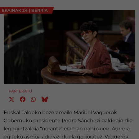
EKAINAK 24
|
BERRIA
PARTEKATU
Euskal Taldeko bozeramaile Maribel Vaquerok
Gobernuko presidente Pedro Sánchezi galdegin dio
legegintzaldia “norantz” eraman nahi duen. Aurrera
egiteko asmoa adierazi duela gogoratuz, Vaquerok