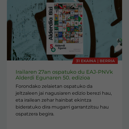
31 EKAINA | BERRIA
Irailaren 27an ospatuko du EAJ-PNVk
Alderdi Egunaren 50. edizioa
Forondako zelaietan ospatuko da
jeltzaleen jai nagusiaren edizio berezi hau,
eta irailean zehar hainbat ekintza
bideratuko dira mugarri garrantzitsu hau
ospatzera begira.