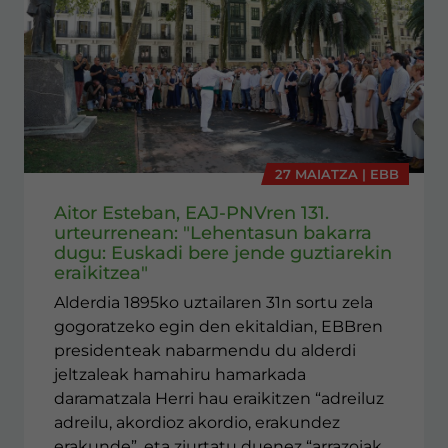
27 MAIATZA | EBB
Aitor Esteban, EAJ-PNVren 131.
urteurrenean: "Lehentasun bakarra
dugu: Euskadi bere jende guztiarekin
eraikitzea"
Alderdia 1895ko uztailaren 31n sortu zela
gogoratzeko egin den ekitaldian, EBBren
presidenteak nabarmendu du alderdi
jeltzaleak hamahiru hamarkada
daramatzala Herri hau eraikitzen “adreiluz
adreilu, akordioz akordio, erakundez
erakunde”, eta ziurtatu duenez “arrazoiak