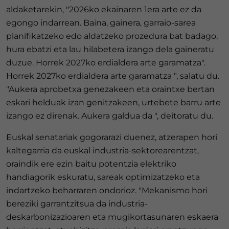
aldaketarekin, "2026ko ekainaren 1era arte ez da
egongo indarrean. Baina, gainera, garraio-sarea
planifikatzeko edo aldatzeko prozedura bat badago,
hura ebatzi eta lau hilabetera izango dela gaineratu
duzue. Horrek 2027ko erdialdera arte garamatza".
Horrek 2027ko erdialdera arte garamatza ", salatu du.
"Aukera aprobetxa genezakeen eta oraintxe bertan
eskari helduak izan genitzakeen, urtebete barru arte
izango ez direnak. Aukera galdua da ", deitoratu du.
Euskal senatariak gogorarazi duenez, atzerapen hori
kaltegarria da euskal industria-sektorearentzat,
oraindik ere ezin baitu potentzia elektriko
handiagorik eskuratu, sareak optimizatzeko eta
indartzeko beharraren ondorioz. "Mekanismo hori
bereziki garrantzitsua da industria-
deskarbonizazioaren eta mugikortasunaren eskaera