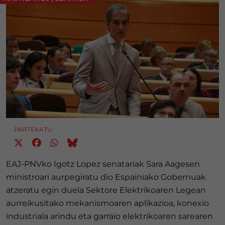
PARTEKATU
EAJ-PNVko Igotz Lopez senatariak Sara Aagesen
ministroari aurpegiratu dio Espainiako Gobernuak
atzeratu egin duela Sektore Elektrikoaren Legean
aurreikusitako mekanismoaren aplikazioa, konexio
industriala arindu eta garraio elektrikoaren sarearen