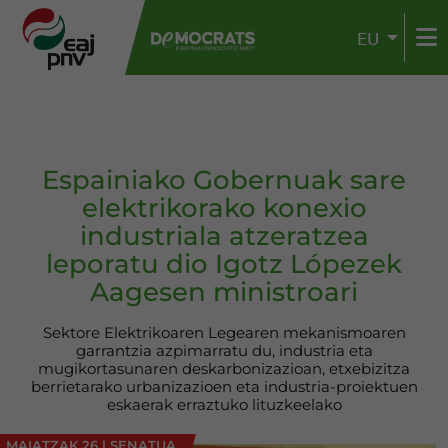
EU
Espainiako Gobernuak sare
elektrikorako konexio
industriala atzeratzea
leporatu dio Igotz Lópezek
Aagesen ministroari
Sektore Elektrikoaren Legearen mekanismoaren
garrantzia azpimarratu du, industria eta
mugikortasunaren deskarbonizazioan, etxebizitza
berrietarako urbanizazioen eta industria-proiektuen
eskaerak erraztuko lituzkeelako
MAIATZAK 26
|
SENATUA