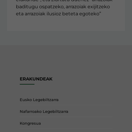
baditugu ospatzeko, arrazoiak exijitzeko
eta arrazoiak ilusioz beteta egoteko”
ERAKUNDEAK
Eusko Legebiltzarra
Nafarroako Legebiltzarra
Kongresua