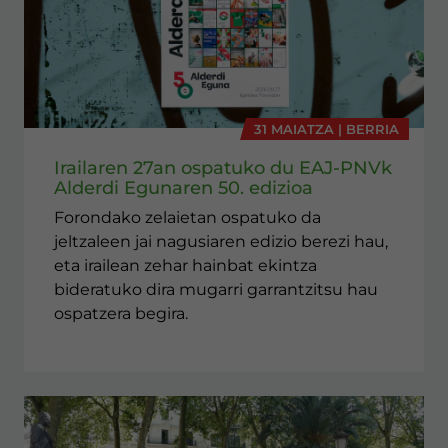
31 MAIATZA | BERRIA
Irailaren 27an ospatuko du EAJ-PNVk
Alderdi Egunaren 50. edizioa
Forondako zelaietan ospatuko da
jeltzaleen jai nagusiaren edizio berezi hau,
eta irailean zehar hainbat ekintza
bideratuko dira mugarri garrantzitsu hau
ospatzera begira.