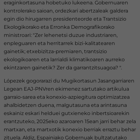
eraginkortasuna hobetuko lukeena. Gobernuaren
kontrolerako saioan, ordezkari abertzaleak galdera
egin dio hirugarren presidenteorde eta Trantsizio
Ekologikorako eta Erronka Demografikorako
ministroari: "Zer lehenetsi duzue industriaren,
enpleguaren eta herritarrek bizi-kalitatearen
gainetik; etxebizitza-premiaren, trantsizio
ekologikoaren eta larrialdi klimatikoaren aurreko
ekintzaren gainetik? Zer da garrantzitsuagoa? ".
Lópezek gogorarazi du Mugikortasun Jasangarriaren
Legean EAJ-PNVren ekimenez sartutako artikulua
garraio-sarea eta konexio-azpiegitura optimizatzea
ahalbidetzen duena, malgutasuna eta arintasuna
eskainiz eskari helduei gutxieneko inbertsioarekin
erantzuteko, 2025eko azaroaren 15ean jarri behar zela
martxan, eta martxotik konexio berriak erraztu behar
zituela. Aldiz, Espainiako Gobernuak bultzatutako