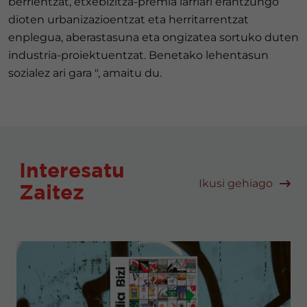
berrientzat, etxebizitza-premia larriari erantzungo
dioten urbanizazioentzat eta herritarrentzat
enplegua, aberastasuna eta ongizatea sortuko duten
industria-proiektuentzat. Benetako lehentasun
sozialez ari gara ", amaitu du.
Interesatu
Ikusi gehiago
Zaitez