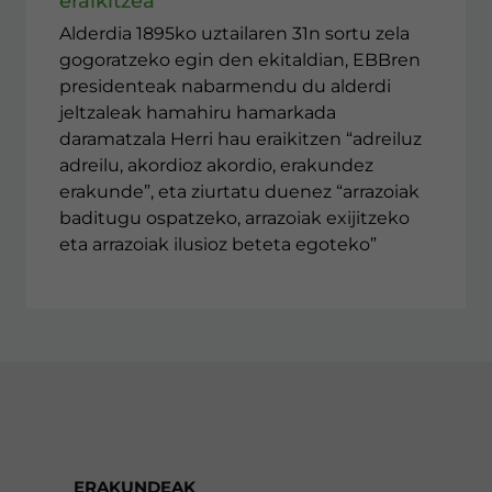
eraikitzea"
Alderdia 1895ko uztailaren 31n sortu zela
gogoratzeko egin den ekitaldian, EBBren
presidenteak nabarmendu du alderdi
jeltzaleak hamahiru hamarkada
daramatzala Herri hau eraikitzen “adreiluz
adreilu, akordioz akordio, erakundez
erakunde”, eta ziurtatu duenez “arrazoiak
baditugu ospatzeko, arrazoiak exijitzeko
eta arrazoiak ilusioz beteta egoteko”
ERAKUNDEAK