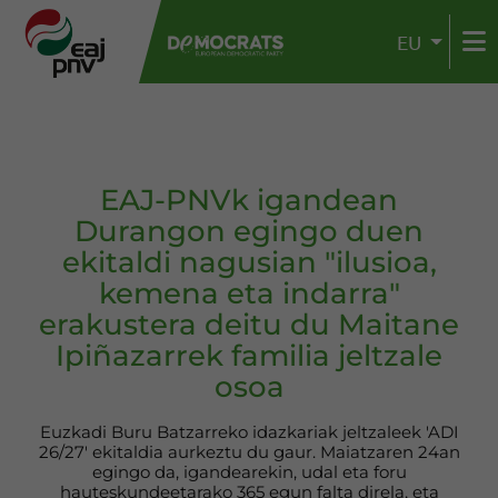
EU
EAJ-PNVk igandean
Durangon egingo duen
ekitaldi nagusian "ilusioa,
kemena eta indarra"
erakustera deitu du Maitane
Ipiñazarrek familia jeltzale
osoa
Euzkadi Buru Batzarreko idazkariak jeltzaleek 'ADI
26/27' ekitaldia aurkeztu du gaur. Maiatzaren 24an
egingo da, igandearekin, udal eta foru
hauteskundeetarako 365 egun falta direla, eta