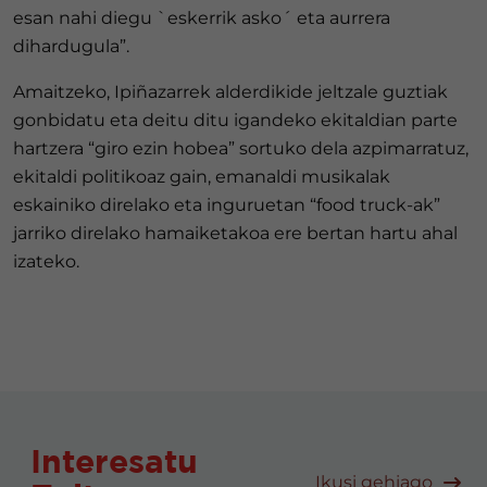
esan nahi diegu `eskerrik asko´ eta aurrera
dihardugula”.
Amaitzeko, Ipiñazarrek alderdikide jeltzale guztiak
gonbidatu eta deitu ditu igandeko ekitaldian parte
hartzera “giro ezin hobea” sortuko dela azpimarratuz,
ekitaldi politikoaz gain, emanaldi musikalak
eskainiko direlako eta inguruetan “food truck-ak”
jarriko direlako hamaiketakoa ere bertan hartu ahal
izateko.
Interesatu
Ikusi gehiago