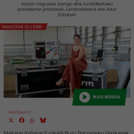
hizlari nagusiak izango dira lurraldeetako
presidente jeltzaleak, Lehendakaria eta Aitor
Esteban
MAIATZAK 22
|
EBB
IKUSI BIDEOA
PARTEKATU
Maitane Ipiñazar Euzkadi Buru Batzarreko idazkariak