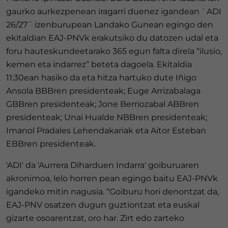
gaurko aurkezpenean iragarri duenez igandean `ADI
26/27´ izenburupean Landako Gunean egingo den
ekitaldian EAJ-PNVk erakutsiko du datozen udal eta
foru hauteskundeetarako 365 egun falta direla “ilusio,
kemen eta indarrez” beteta dagoela. Ekitaldia
11:30ean hasiko da eta hitza hartuko dute Iñigo
Ansola BBBren presidenteak; Euge Arrizabalaga
GBBren presidenteak; Jone Berriozabal ABBren
presidenteak; Unai Hualde NBBren presidenteak;
Imanol Pradales Lehendakariak eta Aitor Esteban
EBBren presidenteak.
'ADI' da 'Aurrera Diharduen Indarra' goiburuaren
akronimoa, lelo horren pean egingo baitu EAJ-PNVk
igandeko mitin nagusia. “Goiburu hori denontzat da,
EAJ-PNV osatzen dugun guztiontzat eta euskal
gizarte osoarentzat, oro har. Zirt edo zarteko