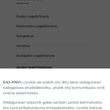
Eusko Legebiltzarra
Nafarroako Legebiltzarra
Kongresua
Senatua
Europako Legebiltzarra
BURU BATZARRAK
EAJ-PNV
k cookie-ak erabili ohi ditu bere webgunean
Araba Buru Batzar
nabigatzea ahalbidetzeko, ahalik eta komunikazio onik
onena eskaintzeko.
Bizkai Buru Batzar
Webgunean arazorik gabe sartzen zarela bermatzeko
Gipuzko Buru Batzar
eta zure pribatutasuna errespetatzeko, cookie batzuk