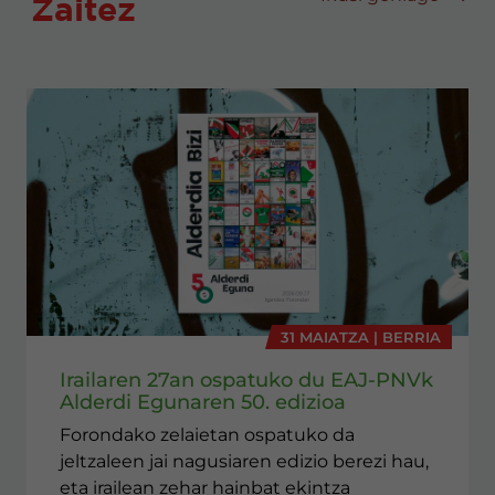
Zaitez
31 MAIATZA | BERRIA
Irailaren 27an ospatuko du EAJ-PNVk
Alderdi Egunaren 50. edizioa
Forondako zelaietan ospatuko da
jeltzaleen jai nagusiaren edizio berezi hau,
eta irailean zehar hainbat ekintza