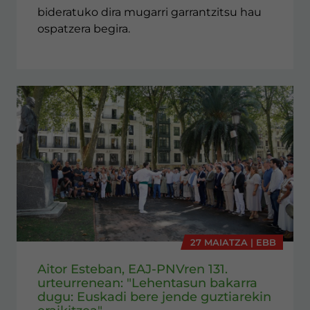
bideratuko dira mugarri garrantzitsu hau
ospatzera begira.
27 MAIATZA | EBB
Aitor Esteban, EAJ-PNVren 131.
urteurrenean: "Lehentasun bakarra
dugu: Euskadi bere jende guztiarekin