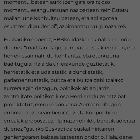
momentu batean aurkitzen gara orain; oso
momentu esanguratsuan nazioartean zein Estatu
mailan, une konbultsu batean, eta adi egotea
eskatzen digu denoi”, azpimarratu du Ipiñazarrek.
Euskadiko egoeraz, EBBko idazkariak nabarmendu
duenez “martxan dago, aurrera pausuak ematen, eta
horrek esan nahi du konfiantza eta etorkizuna
baditugula. Hala da uri erakunde guztietatik,
herrietatik eta udaletatik, aldundietatik,
parlamentuetatik, bultza eta bultza dabiltzalako
aurrera egin dezagun, politikak abian jarriz,
zentralitate politikotik oso Herri eredu zehatz bat
proiektatuz, eredu egonkorra. Aurrean ditugun
erronkei zuzenean begiratuz eta konponbide
errealak proposatuz”. Ipiñazarrek ildo beretik adierazi
duenez “gaurko Euskadi da euskal hiritarren
gehiengoaren babesa izatearen ondorio. Hala, denei